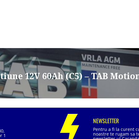
ctiune 12V 60Ah (C5) – TAB Moti
NEWSLETTER
Pentru a fi la curent 
80,
noastre te rugam sa te
r 1
newsletter-ul Caranda