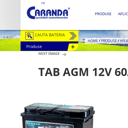
ro
PRODUSE
APLIC
CAUTA BATERIA
HOME
/
PRODUSE
/
APLI
Produse
Auto / Moto
NEXT IMAGE
Tractiune
TAB AGM 12V 60
Semitractiune
Stationare
Redresoare
Accesorii Baterii
Fotovoltaice