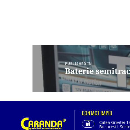
Navigare
în
articole
PUBLISHED IN
Baterie semitra
CONTACT RAPID
Calea Grivitei 1
Bucuresti, Secto