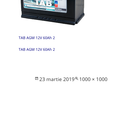
TAB AGM 12V 60Ah 2
TAB AGM 12V 60Ah 2
Posted
Full
23 martie 2019
1000 × 1000
on
size