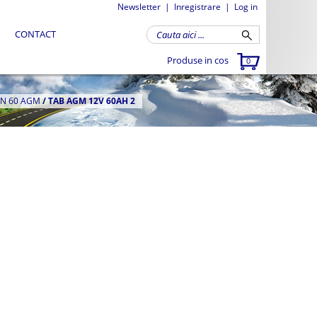
Newsletter
|
Inregistrare
|
Log in
CONTACT
Produse in cos
0
ON 60 AGM
/
TAB AGM 12V 60AH 2