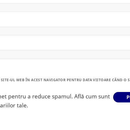
 SITE-UL WEB ÎN ACEST NAVIGATOR PENTRU DATA VIITOARE CÂND O 
smet pentru a reduce spamul.
Află cum sunt
riilor tale
.