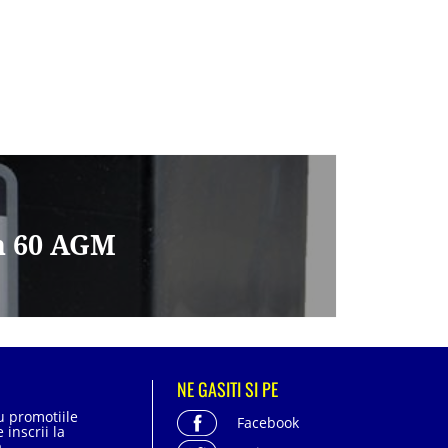
on 60 AGM
NE GASITI SI PE
cu promotiile
Facebook
 inscrii la
.