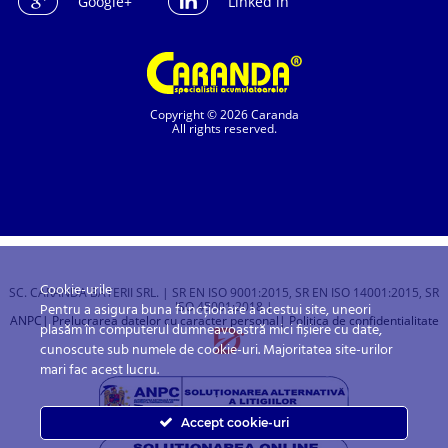
Google+
Linked in
Copyright © 2026 Caranda
All rights reserved.
Cookie-urile
SC. CARANDA BATERII SRL. | SR EN ISO 9001:2015, SR EN ISO 14001:2015, SR
ISO 45001:2018 |
Pentru a asigura buna funcționare a acestui site, uneori
ANPC
| Prelucrarea datelor cu caracter personal
| Politica de confidentialitate
plasăm în computerul dumneavoastră mici fișiere cu date,
cunoscute sub numele de cookie-uri. Majoritatea site-urilor
mari fac acest lucru.
Accept cookie-uri