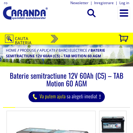
ro
Newsletter
|
Inregistrare
|
Log in
CAUTA
0
BATERIA
HOME
/
PRODUSE
/
APLICATII
/
BARCI ELECTRICE
/
BATERIE
SEMITRACTIUNE 12V 60AH (C5) – TAB MOTION 60 AGM
Baterie semitractiune 12V 60Ah (C5) – TAB
Motion 60 AGM