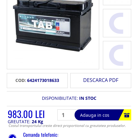
DESCARCA PDF
COD:
6424173018633
DISPONIBILITATE:
IN STOC
983.00 LEI
Adauga in cos
GREUTATE:
24 Kg
Costul transportului creste direct proportional cu greutatea produselor.
Comanda telefonic: