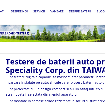
ATII
DESPRE NOI
SERVICII
VANZARE
DESPRE BATERII
BLOG
TERE
/
DHC (TESTERE)
Testere de baterii auto 
Speciality Corp. din TAI
Sunt testere digitale capabile sa masoare atat parametrii bateri
incarcare instalate pe autovehicule care folosesc baterii auto 
Sunt proiectate cu un design compact si au un afisaj intuitiv si 
ecran poate fi selectata din meniul aparatului.
Sunt montate in carcase solide rezistente la socuri si sunt preva