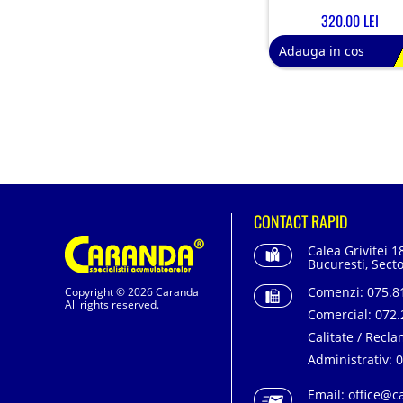
320.00 LEI
Adauga in cos
CONTACT RAPID
Calea Grivitei 1
Bucuresti, Secto
Comenzi:
075.81
Copyright © 2026 Caranda
All rights reserved.
Comercial:
072.
Calitate / Recla
Administrativ:
0
Email:
office@c