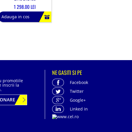
1 298.00 LEI
Adauga in cos
NE GASITI SI PE
cu promotiile
Facebook
 inscrii la
.
Twitter
BONARE
Google+
Linked in