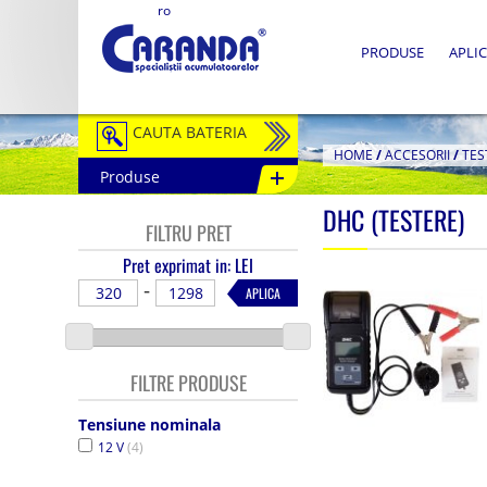
ro
PRODUSE
APLIC
CAUTA BATERIA
HOME
/
ACCESORII
/
TES
Produse
Auto / Moto
DHC (TESTERE)
FILTRU PRET
Tractiune
Pret exprimat in: LEI
Semitractiune
-
APLICA
Stationare
Redresoare
FILTRE PRODUSE
Accesorii Baterii
Tensiune nominala
12 V
(4)
Fotovoltaice