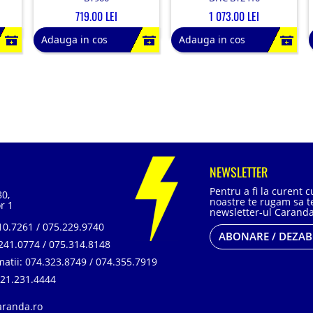
719.00 LEI
1 073.00 LEI
Adauga in cos
Adauga in cos
NEWSLETTER
Pentru a fi la curent 
80,
noastre te rugam sa te
r 1
newsletter-ul Caranda
0.7261 / 075.229.9740
ABONARE / DEZA
241.0774 / 075.314.8148
matii:
074.323.8749 / 074.355.7919
21.231.4444
aranda.ro