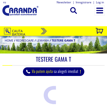
ro
Newsletter
|
Inregistrare
|
Log in
CAUTA
0
BATERIA
HOME
/
REDRESOARE
/
LEMANIA
/
TESTERE GAMA T
TESTERE GAMA T