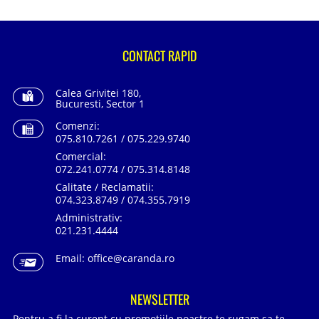
CONTACT RAPID
Calea Grivitei 180,
Bucuresti, Sector 1
Comenzi:
075.810.7261 / 075.229.9740
Comercial:
072.241.0774 / 075.314.8148
Calitate / Reclamatii:
074.323.8749 / 074.355.7919
Administrativ:
021.231.4444
Email:
office@caranda.ro
NEWSLETTER
Pentru a fi la curent cu promotiile noastre te rugam sa te