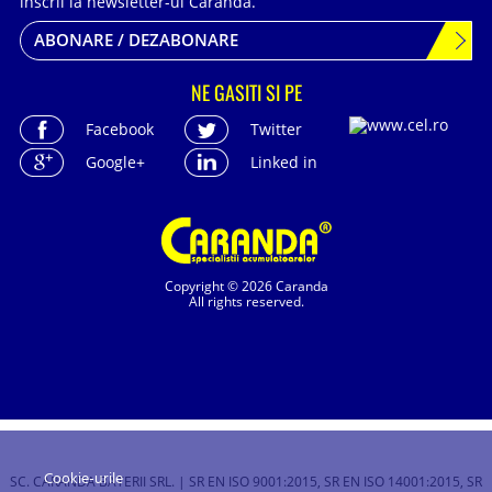
inscrii la newsletter-ul Caranda.
ABONARE / DEZABONARE
NE GASITI SI PE
Facebook
Twitter
Google+
Linked in
Copyright © 2026 Caranda
All rights reserved.
Cookie-urile
SC. CARANDA BATERII SRL. | SR EN ISO 9001:2015, SR EN ISO 14001:2015, SR