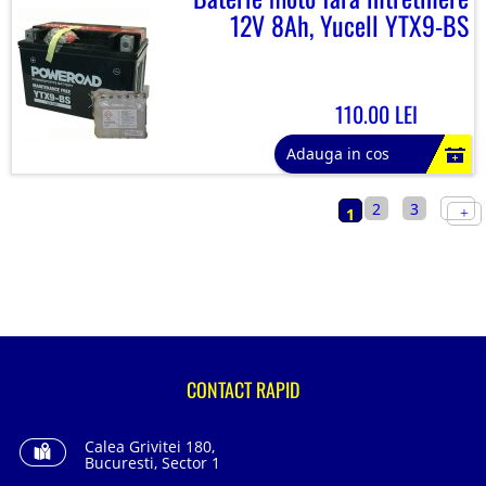
12V 8Ah, Yucell YTX9-BS
110.00 LEI
Adauga in cos
2
3
1
CONTACT RAPID
Calea Grivitei 180,
Bucuresti, Sector 1