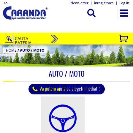
ro
Newsletter
|
Inregistrare
|
Log in
CAUTA
0
BATERIA
HOME
/
AUTO / MOTO
AUTO / MOTO