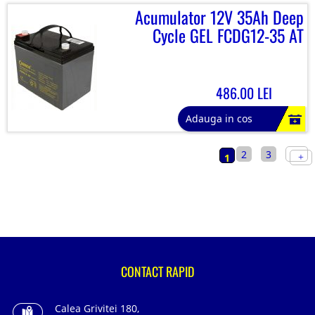
Acumulator 12V 35Ah Deep
Cycle GEL FCDG12-35 AT
486.00 LEI
Adauga in cos
2
3
1
CONTACT RAPID
Calea Grivitei 180,