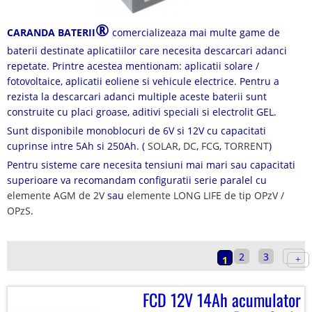
®
CARANDA BATERII
comercializeaza mai multe game de
baterii destinate aplicatiilor care necesita descarcari adanci
repetate. Printre acestea mentionam: aplicatii solare /
fotovoltaice, aplicatii eoliene si vehicule electrice. Pentru a
rezista la descarcari adanci multiple aceste baterii sunt
construite cu placi groase, aditivi speciali si electrolit GEL.
Sunt disponibile monoblocuri de 6V si 12V cu capacitati
cuprinse intre 5Ah si 250Ah. (
SOLAR
,
DC
,
FCG
,
TORRENT
)
Pentru sisteme care necesita tensiuni mai mari sau capacitati
superioare va recomandam configuratii serie paralel cu
elemente AGM de 2V
sau
elemente LONG LIFE de tip OPzV /
OPzS
.
2
3
1
FCD 12V 14Ah acumulator