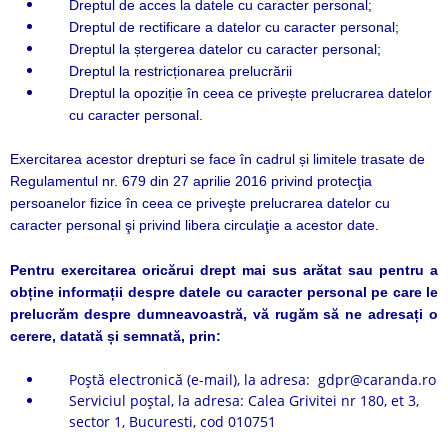
Dreptul de acces la datele cu caracter personal;
Dreptul de rectificare a datelor cu caracter personal;
Dreptul la ștergerea datelor cu caracter personal;
Dreptul la restricționarea prelucrării
Dreptul la opoziție în ceea ce privește prelucrarea datelor
cu caracter personal.
Exercitarea acestor drepturi se face în cadrul și limitele trasate de
Regulamentul nr. 679 din 27 aprilie 2016 privind protecţia
persoanelor fizice în ceea ce priveşte prelucrarea datelor cu
caracter personal şi privind libera circulaţie a acestor date.
Pentru exercitarea oricărui drept mai sus arătat sau pentru a
obține informații despre datele cu caracter personal pe care le
prelucrăm despre dumneavoastră, vă rugăm să ne adresați o
cerere, datată și semnată, prin:
Poștă electronică (e-mail), la adresa: gdpr@caranda.ro
Serviciul poștal, la adresa: Calea Grivitei nr 180, et 3,
sector 1, Bucuresti, cod 010751