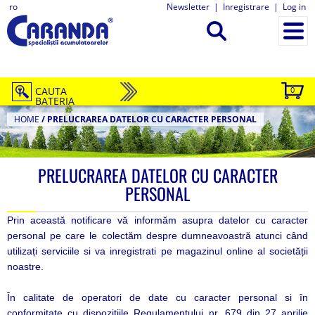
ro
Newsletter
|
Inregistrare
|
Log in
CAUTA
0
BATERIA
HOME
/
PRELUCRAREA DATELOR CU CARACTER PERSONAL
PRELUCRAREA DATELOR CU CARACTER
PERSONAL
Prin această notificare vă informăm asupra datelor cu caracter
personal pe care le colectăm despre dumneavoastră atunci când
utilizați serviciile si va inregistrati pe magazinul online al societății
noastre.
În calitate de operatori de date cu caracter personal si în
conformitate cu dispozițiile Regulamentului nr. 679 din 27 aprilie