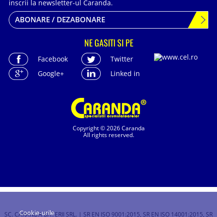
inscrii la newsletter-ul Caranda.
ABONARE / DEZABONARE
NE GASITI SI PE
Facebook
Twitter
Google+
Linked in
Copyright © 2026 Caranda
All rights reserved.
Cookie-urile
SC. CARANDA BATERII SRL. | SR EN ISO 9001:2015, SR EN ISO 14001:2015, SR