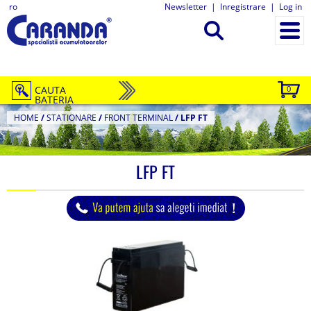
ro
Newsletter
|
Inregistrare
|
Log in
CAUTA
0
BATERIA
HOME
/
STATIONARE
/
FRONT TERMINAL
/
LFP FT
LFP FT