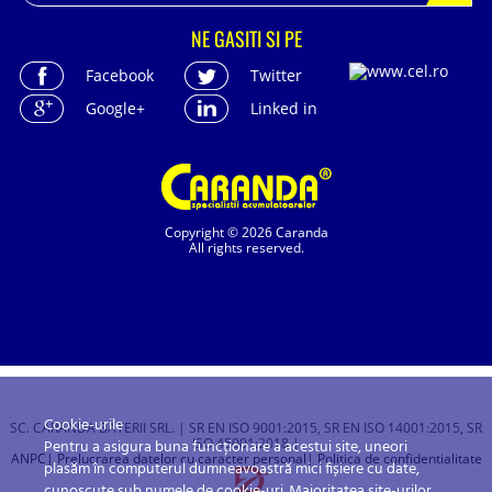
NE GASITI SI PE
Facebook
Twitter
Google+
Linked in
Copyright © 2026 Caranda
All rights reserved.
Cookie-urile
SC. CARANDA BATERII SRL. | SR EN ISO 9001:2015, SR EN ISO 14001:2015, SR
ISO 45001:2018 |
Pentru a asigura buna funcționare a acestui site, uneori
ANPC
| Prelucrarea datelor cu caracter personal
| Politica de confidentialitate
plasăm în computerul dumneavoastră mici fișiere cu date,
cunoscute sub numele de cookie-uri. Majoritatea site-urilor