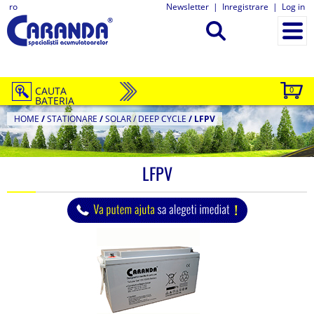
ro
Newsletter
|
Inregistrare
|
Log in
CAUTA
0
BATERIA
HOME
/
STATIONARE
/
SOLAR / DEEP CYCLE
/
LFPV
LFPV