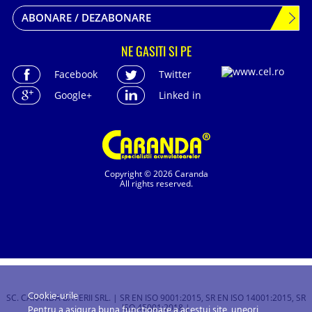
ABONARE / DEZABONARE
NE GASITI SI PE
Facebook
Twitter
Google+
Linked in
Copyright © 2026 Caranda
All rights reserved.
Cookie-urile
SC. CARANDA BATERII SRL. | SR EN ISO 9001:2015, SR EN ISO 14001:2015, SR
ISO 45001:2018 |
Pentru a asigura buna funcționare a acestui site, uneori