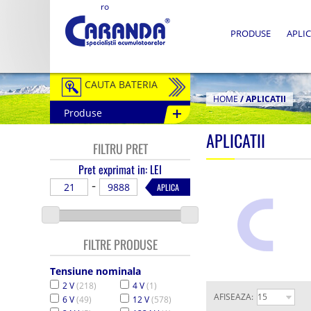
ro
PRODUSE
APLIC
CAUTA BATERIA
HOME
/
APLICATII
Produse
Auto / Moto
APLICATII
FILTRU PRET
Tractiune
Pret exprimat in: LEI
Semitractiune
-
APLICA
Stationare
Redresoare
FILTRE PRODUSE
Accesorii Baterii
Tensiune nominala
2 V
(218)
4 V
(1)
Fotovoltaice
AFISEAZA:
6 V
(49)
12 V
(578)