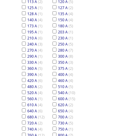
113 A
(2)
120 A
(5)
125 A
(1)
127 A
(2)
128 A
(1)
135 A
(4)
140 A
(4)
150 A
(4)
173 A
(1)
180 A
(5)
195 A
(1)
203 A
(1)
210 A
(6)
230 A
(1)
240 A
(3)
250 A
(5)
270 A
(4)
280 A
(7)
290 A
(1)
300 A
(8)
330 A
(4)
350 A
(3)
360 A
(5)
375 A
(2)
390 A
(4)
400 A
(4)
420 A
(6)
460 A
(4)
480 A
(2)
510 A
(5)
520 A
(4)
540 A
(10)
560 A
(1)
600 A
(15)
610 A
(4)
620 A
(2)
640 A
(6)
650 A
(4)
680 A
(12)
700 A
(2)
720 A
(2)
730 A
(5)
740 A
(4)
750 A
(1)
760 A
(12)
800 A
(7)