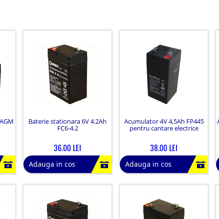
r AGM
Baterie stationara 6V 4.2Ah
Acumulator 4V 4,5Ah FP445
FC6-4.2
pentru cantare electrice
36.00 LEI
38.00 LEI
Adauga in cos
Adauga in cos