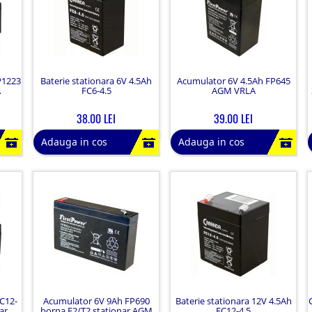
P1223
Baterie stationara 6V 4.5Ah
Acumulator 6V 4.5Ah FP645
A
FC6-4.5
AGM VRLA
38.00 LEI
39.00 LEI
Adauga in cos
Adauga in cos
C12-
Acumulator 6V 9Ah FP690
Baterie stationara 12V 4.5Ah
ar
borna F2/T2 stationar AGM
FC12-4.5