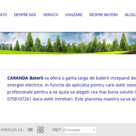
ATII
DESPRE NOI
SERVICII
VANZARE
DESPRE BATERII
BLOG
CARANDA Baterii
va ofera o gama larga de baterii incepand de l
energiei electrice. In functie de aplicatia pentru care aveti nevoi
profesionale pentru a va ajuta sa alegeti cea mai buna solutie l
0758107261 daca aveti intrebari. Este placerea noastra sa va a
AFISEAZA CA:
PRET: