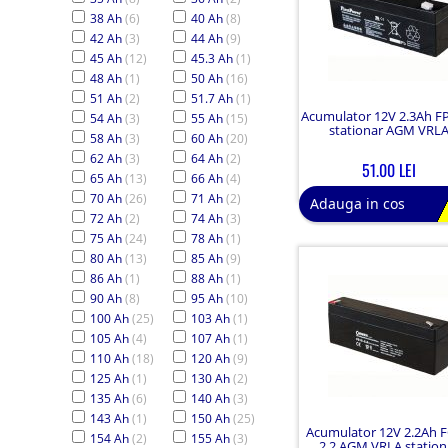
38 Ah
(6)
40 Ah
(8)
42 Ah
(3)
44 Ah
(9)
45 Ah
(12)
45.3 Ah
(1)
48 Ah
(1)
50 Ah
(16)
51 Ah
(2)
51.7 Ah
(1)
Acumulator 12V 2.3Ah F
54 Ah
(3)
55 Ah
(15)
stationar AGM VRL
58 Ah
(3)
60 Ah
(20)
62 Ah
(3)
64 Ah
(2)
51.00 LEI
65 Ah
(13)
66 Ah
(4)
70 Ah
(26)
71 Ah
(2)
Adauga in cos
72 Ah
(2)
74 Ah
(3)
75 Ah
(24)
78 Ah
(1)
80 Ah
(13)
85 Ah
(9)
86 Ah
(1)
88 Ah
(1)
90 Ah
(8)
95 Ah
(10)
100 Ah
(25)
103 Ah
(1)
105 Ah
(4)
107 Ah
(1)
110 Ah
(18)
120 Ah
(9)
125 Ah
(1)
130 Ah
(2)
135 Ah
(6)
140 Ah
(3)
143 Ah
(1)
150 Ah
(25)
Acumulator 12V 2.2Ah F
154 Ah
(2)
155 Ah
(3)
2.2 AGM VRLA station