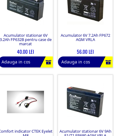
Acumulator stationar 6V
Acumulator 6V 7.2Ah FP672
3.2Ah FP632B pentru case de
AGM VRLA
marcat
40.00 LEI
56.00 LEI
Adauga in cos
Adauga in cos
Comfort indicator CTEK Eyelet
Acumulator stationar 6V 9Ah
M8
F1/T1 FP690 AGM VRLA