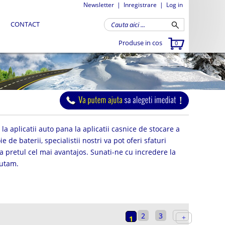
Newsletter
|
Inregistrare
|
Log in
CONTACT
Produse in cos
0
a aplicatii auto pana la aplicatii casnice de stocare a
e de baterii, specialistii nostri va pot oferi sfaturi
a pretul cel mai avantajos. Sunati-ne cu incredere la
jutam.
2
3
1