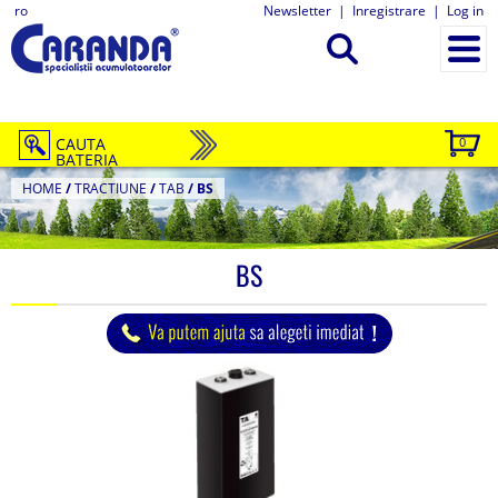
ro
Newsletter
|
Inregistrare
|
Log in
CAUTA
0
BATERIA
HOME
/
TRACTIUNE
/
TAB
/
BS
BS