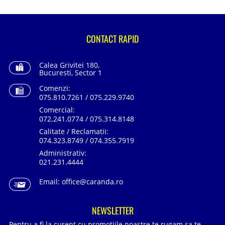
CONTACT RAPID
Calea Grivitei 180,
Bucuresti, Sector 1
Comenzi:
075.810.7261 / 075.229.9740
Comercial:
072.241.0774 / 075.314.8148
Calitate / Reclamatii:
074.323.8749 / 074.355.7919
Administrativ:
021.231.4444
Email:
office@caranda.ro
NEWSLETTER
Pentru a fi la curent cu promotiile noastre te rugam sa te