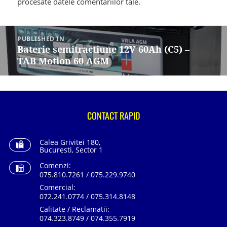
procesate datele comentariilor tale
.
Navigare
în
PUBLISHED IN
articole
Baterie semitractiune 12V 60Ah (C5) –
TAB Motion 60 AGM
CONTACT RAPID
Calea Grivitei 180,
Bucuresti, Sector 1
Comenzi:
075.810.7261 / 075.229.9740
Comercial:
072.241.0774 / 075.314.8148
Calitate / Reclamatii:
074.323.8749 / 074.355.7919