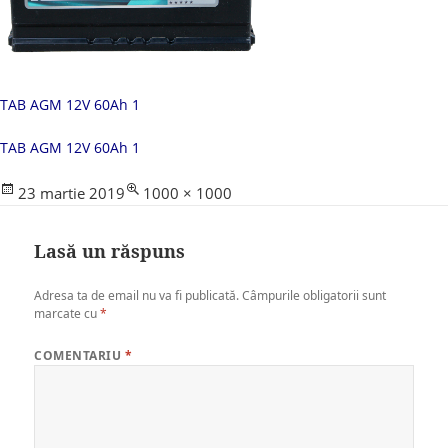
TAB AGM 12V 60Ah 1
TAB AGM 12V 60Ah 1
Posted
Full
23 martie 2019
1000 × 1000
on
size
Lasă un răspuns
Adresa ta de email nu va fi publicată.
Câmpurile obligatorii sunt
marcate cu
*
COMENTARIU
*