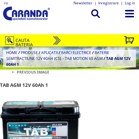
ro
Newsletter
|
Inregistrare
|
Log in
CAUTA
0
BATERIA
HOME
/
PRODUSE
/
APLICATII
/
BARCI ELECTRICE
/
BATERIE
SEMITRACTIUNE 12V 60AH (C5) – TAB MOTION 60 AGM
/
TAB AGM 12V
60AH 1
PREVIOUS IMAGE
TAB AGM 12V 60Ah 1