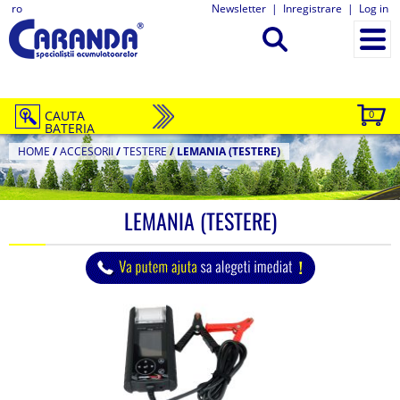
ro
Newsletter
|
Inregistrare
|
Log in
CAUTA
0
BATERIA
HOME
/
ACCESORII
/
TESTERE
/
LEMANIA (TESTERE)
LEMANIA (TESTERE)