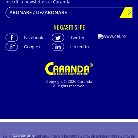
inscrii la newsletter-ul Caranda.
ABONARE / DEZABONARE
NE GASITI SI PE
Facebook
Twitter
Google+
Linked in
Copyright © 2026 Caranda
All rights reserved.
Cookie-urile
SC. CARANDA BATERII SRL. | SR EN ISO 9001:2015, SR EN ISO 14001:2015, SR