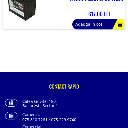
617.00 LEI
Adauga in cos
CONTACT RAPID
Calea Grivitei 180,
Bucuresti, Sector 1
Comenzi:
075.810.7261 / 075.229.9740
Comercial: