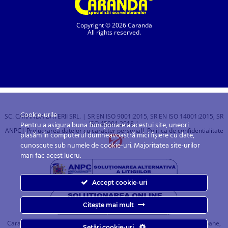
Copyright © 2026 Caranda
All rights reserved.
Cookie-urile
SC. CARANDA BATERII SRL. | SR EN ISO 9001:2015, SR EN ISO 14001:2015, SR
ISO 45001:2018 |
Pentru a asigura buna funcționare a acestui site, uneori
ANPC
| Prelucrarea datelor cu caracter personal
| Politica de confidentialitate
plasăm în computerul dumneavoastră mici fișiere cu date,
cunoscute sub numele de cookie-uri. Majoritatea site-urilor
mari fac acest lucru.
Accept cookie-uri
Citește mai mult
Caranda.ro este un magazin online cu baterii pentru automobile, camioane,
Setări cookie-uri