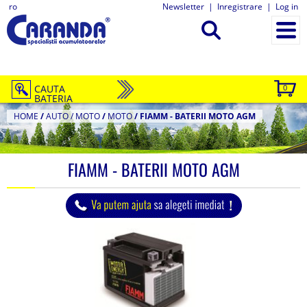
ro
Newsletter
|
Inregistrare
|
Log in
CAUTA
0
BATERIA
HOME
/
AUTO / MOTO
/
MOTO
/
FIAMM - BATERII MOTO AGM
FIAMM - BATERII MOTO AGM