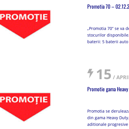
Promotia 70 – 02.12.
„Promotia 70” se va d
stocurilor disponibil
baterii: 5 baterii aut
15
/ APRI
Promotie gama Heavy
Promotia se deruleaz
din gama Heavy Duty.
aditionale progresive a