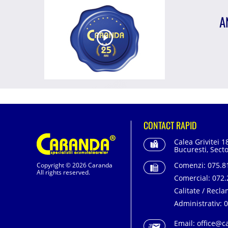
A
CONTACT RAPID
Calea Grivitei 1
Bucuresti, Secto
Comenzi:
075.81
Copyright © 2026 Caranda
All rights reserved.
Comercial:
072.
Calitate / Recla
Administrativ:
0
Email:
office@c