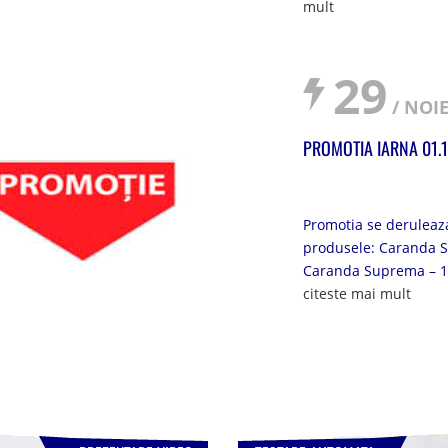
mult
29
/ NOIE
PROMOTIA IARNA 01.1
Promotia se deruleaza
produsele: Caranda 
Caranda Suprema – 10
citeste mai mult