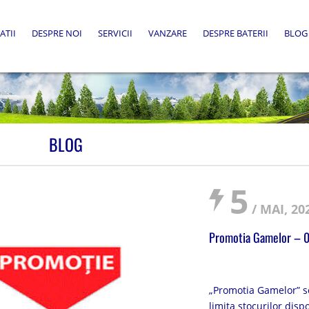
ATII
DESPRE NOI
SERVICII
VANZARE
DESPRE BATERII
BLOG
BLOG
5
/ MAI, 20
Promotia Gamelor – 
„Promotia Gamelor” se
limita stocurilor disp