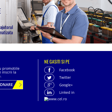
E
 ajutorul
matizata
NE GASITI SI PE
cu promotiile
Facebook
 inscrii la
.
Twitter
BONARE
Google+
Linked in