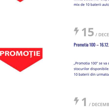
mix de 10 baterii aut
15
/ DECE
Promotia 100 – 16.12
„Promotia 100” se va 
stocurilor disponibile
10 baterii din urmat
1
/ DECEMB