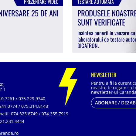
PREZENTARE VIDEO
TESTARE AUTOMATA
NIVERSARE 25 DE ANI
PRODUSELE NOASTR
SUNT VERIFICATE
inaintea punerii in vanzare cu
laboratorului de testare auto
DIGATRON.
NEWSLETTER
Pentru a fi la curent 
80,
noastre te rugam sa te
r 1
newsletter-ul Caranda
0.7261 / 075.229.9740
ABONARE / DEZA
241.0774 / 075.314.8148
matii:
074.323.8749 / 074.355.7919
21.231.4444
aranda.ro