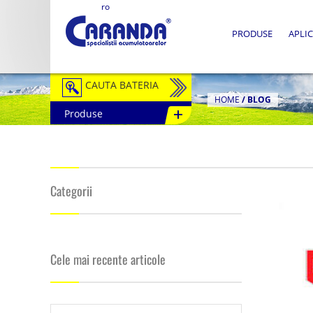
ro
PRODUSE
APLIC
CAUTA BATERIA
HOME
/
BLOG
Produse
Auto / Moto
Tractiune
Semitractiune
Categorii
Stationare
Redresoare
Cele mai recente articole
Accesorii Baterii
Fotovoltaice