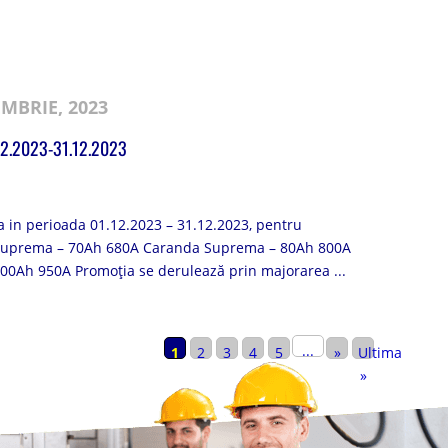
MBRIE, 2023
2.2023-31.12.2023
 in perioada 01.12.2023 – 31.12.2023, pentru
Suprema – 70Ah 680A Caranda Suprema – 80Ah 800A
0Ah 950A Promoția se derulează prin majorarea ...
...
1
2
3
4
5
»
Ultima
»