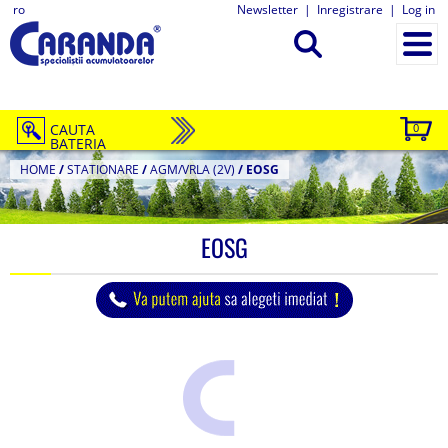
ro
Newsletter
|
Inregistrare
|
Log in
CAUTA
0
BATERIA
HOME
/
STATIONARE
/
AGM/VRLA (2V)
/
EOSG
EOSG