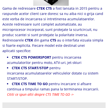
Gama de redresoare
CTEK CT5
a fost lansata in 2015 pentru a
raspunde acelor client care doresc sa nu aiba nici o grija cand
este vorba de incarcarea si intretinerea acumulatoarelor.
Aceste redresoare sunt complet automatizate, au
microprocesor incorporat, sunt protejate la scurtcircuit, nu
produc scantei si sunt protejate la polaritate inversa.
Redresoarele
CTEK
din gama
CT5
au o interfata vizuala simpla
si foarte explicita. Fiecare model este destinat unei
aplicatii specifice:
CTEK CT5 POWERSPORT
pentru incarcarea
acumulatorilor pentru moto, ATV-uri, jet-skiuri
CTEK CT5 START/STOP
pentru
incarcarea acumulatoarelor vehiculelor dotate cu sistem
START/STOP.
CTEK CT5 TIME TO GO
pentru incarcare si afisare
continua a timpului ramas pana la terminarea incarcarii.
Cititi ce spun altii despre CT5 TIME TO GO ->