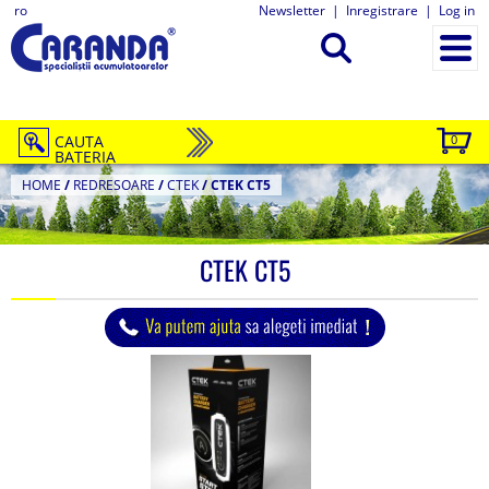
ro
Newsletter
|
Inregistrare
|
Log in
CAUTA
0
BATERIA
HOME
/
REDRESOARE
/
CTEK
/
CTEK CT5
CTEK CT5