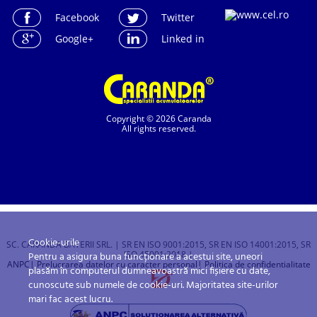
Facebook
Twitter
Google+
Linked in
Copyright © 2026 Caranda
All rights reserved.
Cookie-urile
SC. CARANDA BATERII SRL. | SR EN ISO 9001:2015, SR EN ISO 14001:2015, SR
ISO 45001:2018 |
Pentru a asigura buna funcționare a acestui site, uneori
ANPC
| Prelucrarea datelor cu caracter personal
| Politica de confidentialitate
plasăm în computerul dumneavoastră mici fișiere cu date,
cunoscute sub numele de cookie-uri. Majoritatea site-urilor
mari fac acest lucru.