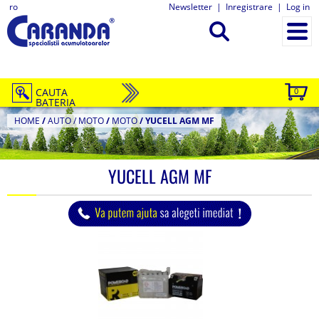
ro
Newsletter
|
Inregistrare
|
Log in
CAUTA
0
BATERIA
HOME
/
AUTO / MOTO
/
MOTO
/
YUCELL AGM MF
YUCELL AGM MF