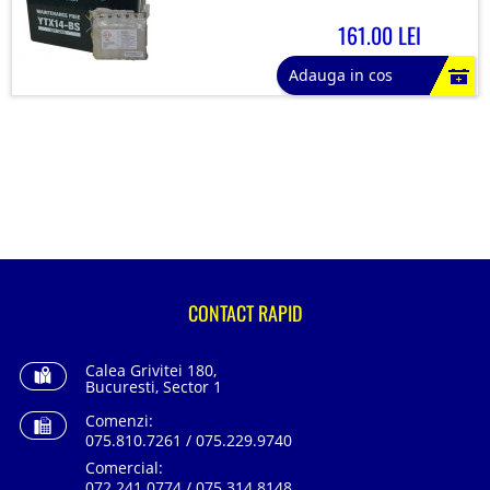
161.00 LEI
Adauga in cos
CONTACT RAPID
Calea Grivitei 180,
Bucuresti, Sector 1
Comenzi:
075.810.7261 / 075.229.9740
Comercial:
072.241.0774 / 075.314.8148