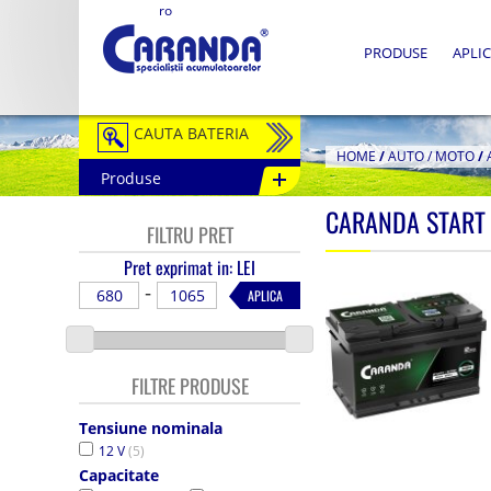
ro
PRODUSE
APLIC
CAUTA BATERIA
HOME
/
AUTO / MOTO
/
Produse
Auto / Moto
CARANDA START
FILTRU PRET
Tractiune
Pret exprimat in: LEI
Semitractiune
-
APLICA
Stationare
Redresoare
FILTRE PRODUSE
Accesorii Baterii
Tensiune nominala
12 V
(5)
Fotovoltaice
Capacitate