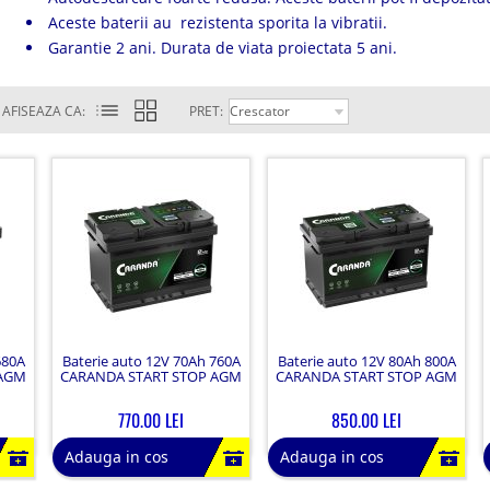
Aceste baterii au rezistenta sporita la vibratii.
Garantie 2 ani. Durata de viata proiectata 5 ani.
AFISEAZA CA:
PRET:
680A
Baterie auto 12V 70Ah 760A
Baterie auto 12V 80Ah 800A
 AGM
CARANDA START STOP AGM
CARANDA START STOP AGM
770.00 LEI
850.00 LEI
Adauga in cos
Adauga in cos