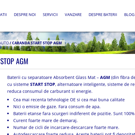
ATII
DESPRE NOI
SERVICII
VANZARE
DESPRE BATERII
BLOG
AUTO
/
CARANDA START STOP AGM
 STOP AGM
Baterii cu separatoare Absorbent Glass Mat –
AGM
(din fibra d
cu sisteme
START STOP
, alternatoare inteligente, sisteme de r
reduca consumul de carburant si energie.
Cea mai recenta tehnologie OE si cea mai buna calitate
Nici o emisie de gaze. Fara consum de apa.
Baterii etanse fara scurgeri indiferent de pozitie. Sunt 100% 
Curent foarte mare de demaraj.
Numar de cicli de incarcare-descarcare foarte mare.
Autodescarcare foarte redusa. Aceste baterii pot fi depozita