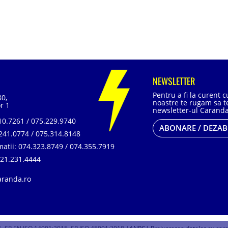
NEWSLETTER
Pentru a fi la curent 
80,
noastre te rugam sa te
r 1
newsletter-ul Caranda
0.7261 / 075.229.9740
ABONARE / DEZA
241.0774 / 075.314.8148
matii:
074.323.8749 / 074.355.7919
21.231.4444
aranda.ro