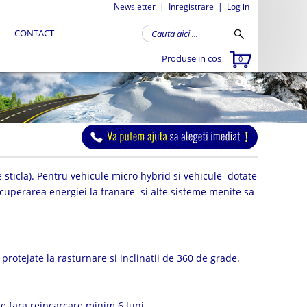
Newsletter
|
Inregistrare
|
Log in
CONTACT
Produse in cos
0
e sticla). Pentru vehicule micro hybrid si vehicule dotate
ecuperarea energiei la franare si alte sisteme menite sa
protejate la rasturnare si inclinatii de 360 de grade.
te fara reincarcare minim 6 luni.