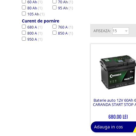
60 Ah
(1)
70 Ah
(1)
80 Ah
(1)
95 Ah
(1)
105 Ah
(1)
Curent de pornire
680 A
(1)
760 A
(1)
AFISEAZA:
800 A
(1)
850 A
(1)
950 A
(1)
Baterie auto 12V 60Ah 
CARANDA START STOP
680.00 LEI
Adauga in cos