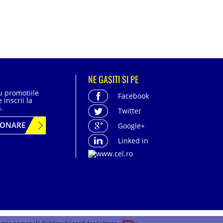
NE GASITI SI PE
cu promotiile
Facebook
 inscrii la
.
Twitter
BONARE
Google+
Linked in