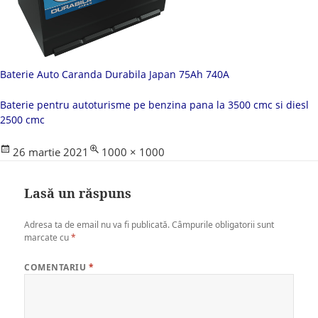
Baterie Auto Caranda Durabila Japan 75Ah 740A
Baterie pentru autoturisme pe benzina pana la 3500 cmc si diesl
2500 cmc
Posted
Full
26 martie 2021
1000 × 1000
on
size
Lasă un răspuns
Adresa ta de email nu va fi publicată.
Câmpurile obligatorii sunt
marcate cu
*
COMENTARIU
*