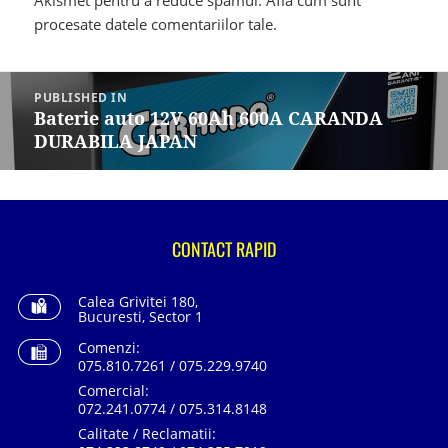
Akismet pentru a reduce spamul.
Află cum sunt
procesate datele comentariilor tale
.
Navigare
în
PUBLISHED IN
articole
Baterie auto 12V 60Ah 600A CARANDA
DURABILA JAPAN
CONTACT RAPID
Calea Grivitei 180,
Bucuresti, Sector 1
Comenzi:
075.810.7261 / 075.229.9740
Comercial:
072.241.0774 / 075.314.8148
Calitate / Reclamatii: