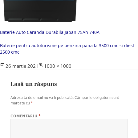
Baterie Auto Caranda Durabila Japan 75Ah 740A
Baterie pentru autoturisme pe benzina pana la 3500 cmc si diesl
2500 cmc
Posted
Full
26 martie 2021
1000 × 1000
on
size
Lasă un răspuns
Adresa ta de email nu va fi publicată.
Câmpurile obligatorii sunt
marcate cu
*
COMENTARIU
*