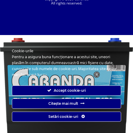
All rights reserved.
Cookie-urile
SC. CARANDA BATERII SRL. | SR EN ISO 9001:2015, SR EN ISO 14001:2015, SR
ISO 45001:2018 |
Pentru a asigura buna funcționare a acestui site, uneori
ANPC
| Prelucrarea datelor cu caracter personal
| Politica de confidentialitate
plasăm în computerul dumneavoastră mici fișiere cu date,
cunoscute sub numele de cookie-uri. Majoritatea site-urilor
mari fac acest lucru.
Accept cookie-uri
Citește mai mult
Caranda.ro este un magazin online cu baterii pentru automobile, camioane,
Setări cookie-uri
autobuze, vagoane, motociclete, tractiune, stationare si aplicatii industriale.
Web Design by
End Soft Design