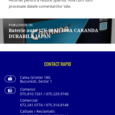
Akismet pentru a reduce spamul.
Află cum sunt
procesate datele comentariilor tale
.
Navigare
în
PUBLISHED IN
articole
Baterie auto 12V 60Ah 600A CARANDA
DURABILA JAPAN
CONTACT RAPID
Calea Grivitei 180,
Bucuresti, Sector 1
Comenzi:
075.810.7261 / 075.229.9740
Comercial:
072.241.0774 / 075.314.8148
Calitate / Reclamatii: