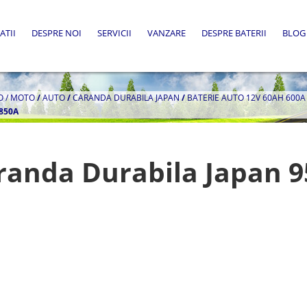
ATII
DESPRE NOI
SERVICII
VANZARE
DESPRE BATERII
BLOG
O / MOTO
/
AUTO
/
CARANDA DURABILA JAPAN
/
BATERIE AUTO 12V 60AH 600
850A
randa Durabila Japan 