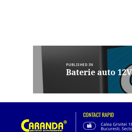
Navigare
în
articole
PUBLISHED IN
Baterie auto 1
CONTACT RAPID
Calea Grivitei 1
Bucuresti, Secto