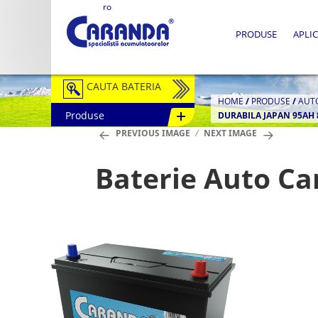
ro
PRODUSE
APLIC
CAUTA BATERIA
HOME
/
PRODUSE
/
AUT
Produse
DURABILA JAPAN 95AH 
Auto / Moto
PREVIOUS IMAGE
NEXT IMAGE
Tractiune
Baterie Auto Ca
Semitractiune
Stationare
Redresoare
Accesorii Baterii
Fotovoltaice