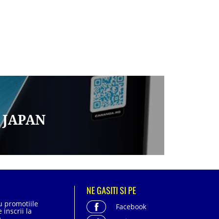
 JAPAN
NE GASITI SI PE
cu promotiile
Facebook
 inscrii la
.