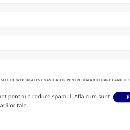
 SITE-UL WEB ÎN ACEST NAVIGATOR PENTRU DATA VIITOARE CÂND O 
smet pentru a reduce spamul.
Află cum sunt
riilor tale
.