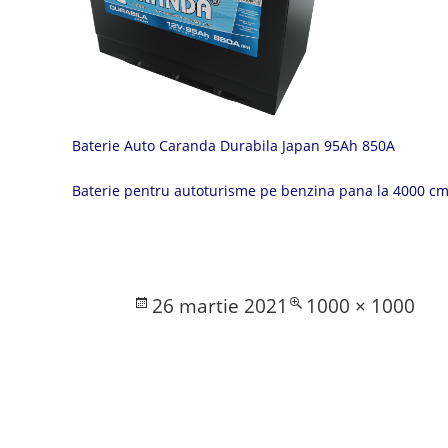
Baterie Auto Caranda Durabila Japan 95Ah 850A
Baterie pentru autoturisme pe benzina pana la 4000 cm
Posted
Full
26 martie 2021
1000 × 1000
on
size