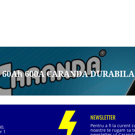
2V 60Ah 600A CARANDA DURABILA
NEWSLETTER
Pentru a fi la curent 
80,
noastre te rugam sa te
r 1
newsletter-ul Caranda