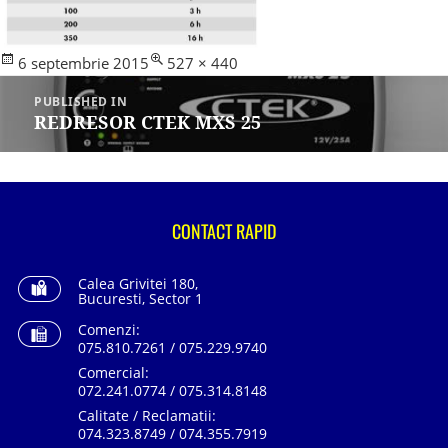
Posted
Full
6 septembrie 2015
527 × 440
Navigare
on
size
în
PUBLISHED IN
articole
REDRESOR CTEK MXS 25
CONTACT RAPID
Calea Grivitei 180,
Bucuresti, Sector 1
Comenzi:
075.810.7261 / 075.229.9740
Comercial:
072.241.0774 / 075.314.8148
Calitate / Reclamatii:
074.323.8749 / 074.355.7919