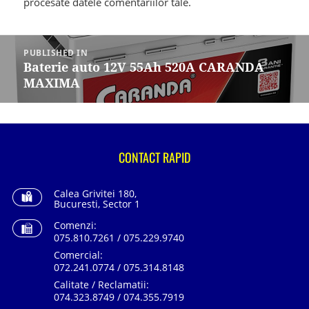
procesate datele comentariilor tale
.
Navigare
în
PUBLISHED IN
articole
Baterie auto 12V 55Ah 520A CARANDA
MAXIMA
CONTACT RAPID
Calea Grivitei 180,
Bucuresti, Sector 1
Comenzi:
075.810.7261 / 075.229.9740
Comercial:
072.241.0774 / 075.314.8148
Calitate / Reclamatii:
074.323.8749 / 074.355.7919