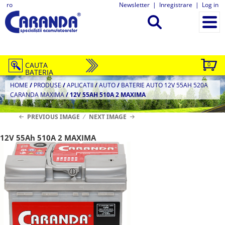
ro
Newsletter
|
Inregistrare
|
Log in
CAUTA
0
BATERIA
HOME
/
PRODUSE
/
APLICATII
/
AUTO
/
BATERIE AUTO 12V 55AH 520A
CARANDA MAXIMA
/
12V 55AH 510A 2 MAXIMA
PREVIOUS IMAGE
NEXT IMAGE
12V 55Ah 510A 2 MAXIMA