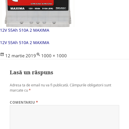
12V 55Ah 510A 2 MAXIMA
12V 55Ah 510A 2 MAXIMA
Posted
Full
12 martie 2019
1000 × 1000
on
size
Lasă un răspuns
Adresa ta de email nu va fi publicată.
Câmpurile obligatorii sunt
marcate cu
*
COMENTARIU
*