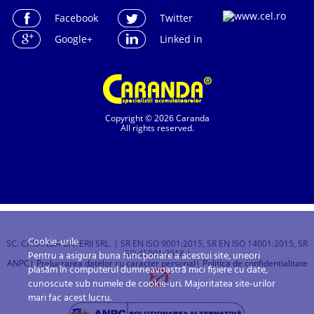
Facebook
Twitter
Google+
Linked in
Copyright © 2026 Caranda
All rights reserved.
Cookie-urile
SC. CARANDA BATERII SRL. | SR EN ISO 9001:2015, SR EN ISO 14001:2015, SR
ISO 45001:2018 |
Pentru a asigura buna funcționare a acestui site, uneori
ANPC
| Prelucrarea datelor cu caracter personal
| Politica de confidentialitate
plasăm în computerul dumneavoastră mici fișiere cu date,
cunoscute sub numele de cookie-uri. Majoritatea site-urilor
mari fac acest lucru.