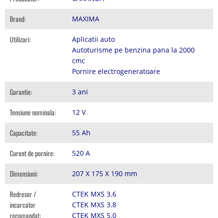
Brand:
MAXIMA
Utilizari:
Aplicatii auto
Autoturisme pe benzina pana la 2000
cmc
Pornire electrogeneratoare
Garantie:
3 ani
Tensiune nominala:
12 V
Capacitate:
55 Ah
Curent de pornire:
520 A
Dimensiuni:
207 X 175 X 190 mm
Redresor /
CTEK MXS 3.6
incarcator
CTEK MXS 3.8
recomandat:
CTEK MXS 5.0