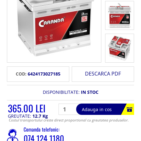
DESCARCA PDF
COD:
6424173027185
DISPONIBILITATE:
IN STOC
365.00 LEI
Adauga in cos
GREUTATE:
12.7 Kg
Costul transportului creste direct proportional cu greutatea produselor.
Comanda telefonic:
074 124 1180