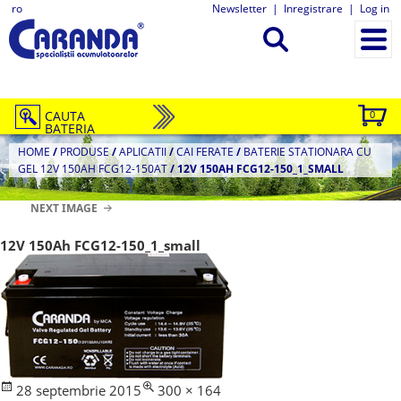
ro
Newsletter
|
Inregistrare
|
Log in
CAUTA
0
BATERIA
HOME
/
PRODUSE
/
APLICATII
/
CAI FERATE
/
BATERIE STATIONARA CU
GEL 12V 150AH FCG12-150AT
/
12V 150AH FCG12-150_1_SMALL
NEXT IMAGE
12V 150Ah FCG12-150_1_small
Posted
Full
28 septembrie 2015
300 × 164