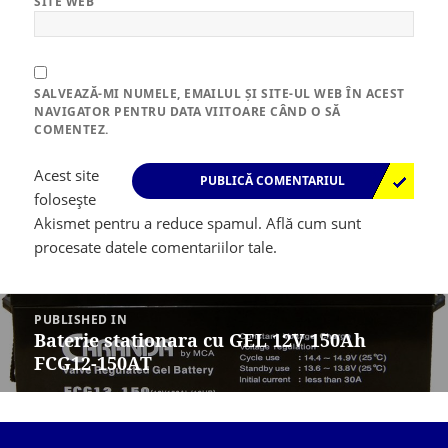
SITE WEB
SALVEAZĂ-MI NUMELE, EMAILUL ȘI SITE-UL WEB ÎN ACEST
NAVIGATOR PENTRU DATA VIITOARE CÂND O SĂ
COMENTEZ.
Acest site
folosește
Akismet pentru a reduce spamul.
Află cum sunt
procesate datele comentariilor tale
.
Navigare
în
PUBLISHED IN
articole
Baterie stationara cu GEL 12V 150Ah
FCG12-150AT