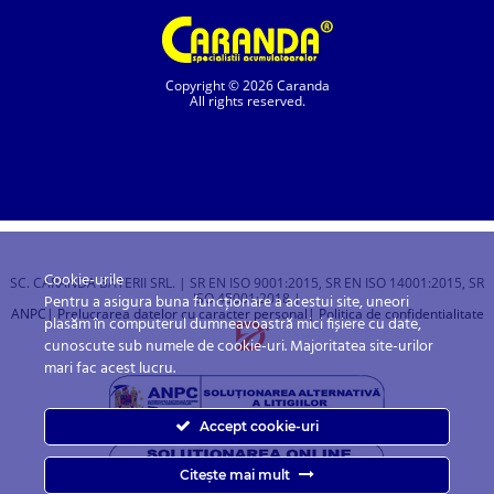
Copyright © 2026 Caranda
All rights reserved.
Cookie-urile
SC. CARANDA BATERII SRL. | SR EN ISO 9001:2015, SR EN ISO 14001:2015, SR
ISO 45001:2018 |
Pentru a asigura buna funcționare a acestui site, uneori
ANPC
| Prelucrarea datelor cu caracter personal
| Politica de confidentialitate
plasăm în computerul dumneavoastră mici fișiere cu date,
cunoscute sub numele de cookie-uri. Majoritatea site-urilor
mari fac acest lucru.
Accept cookie-uri
Citește mai mult