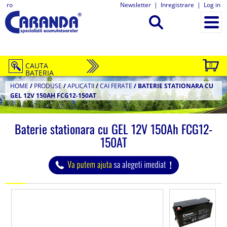
ro
Newsletter
|
Inregistrare
|
Log in
CAUTA
0
BATERIA
HOME
/
PRODUSE
/
APLICATII
/
CAI FERATE
/
BATERIE STATIONARA CU
GEL 12V 150AH FCG12-150AT
Baterie stationara cu GEL 12V 150Ah FCG12-
150AT