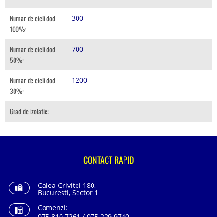
Numar de cicli dod
300
100%:
Numar de cicli dod
700
50%:
Numar de cicli dod
1200
30%:
Grad de izolatie:
CONTACT RAPID
Calea Grivitei 180,
Bucuresti, Sector 1
Comenzi:
075.810.7261 / 075.229.9740