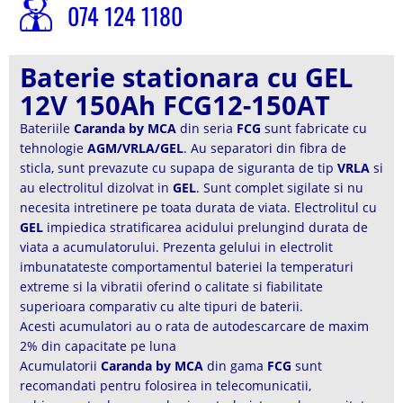
074 124 1180
Baterie stationara cu GEL
12V 150Ah FCG12-150AT
Bateriile
Caranda by MCA
din seria
FCG
sunt fabricate cu
tehnologie
AGM/VRLA/GEL
. Au separatori din fibra de
sticla, sunt prevazute cu supapa de siguranta de tip
VRLA
si
au electrolitul dizolvat in
GEL
. Sunt complet sigilate si nu
necesita intretinere pe toata durata de viata. Electrolitul cu
GEL
impiedica stratificarea acidului prelungind durata de
viata a acumulatorului. Prezenta gelului in electrolit
imbunatateste comportamentul bateriei la temperaturi
extreme si la vibratii oferind o calitate si fiabilitate
superioara comparativ cu alte tipuri de baterii.
Acesti acumulatori au o rata de autodescarcare de maxim
2% din capacitate pe luna
Acumulatorii
Caranda by MCA
din gama
FCG
sunt
recomandati pentru folosirea in telecomunicatii,