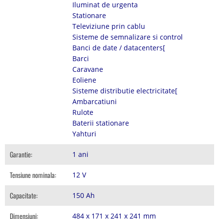
Iluminat de urgenta
Stationare
Televiziune prin cablu
Sisteme de semnalizare si control
Banci de date / datacenters[
Barci
Caravane
Eoliene
Sisteme distributie electricitate[
Ambarcatiuni
Rulote
Baterii stationare
Yahturi
Garantie:
1 ani
Tensiune nominala:
12 V
Capacitate:
150 Ah
Dimensiuni:
484 x 171 x 241 x 241 mm