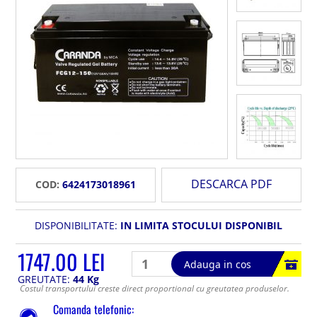
DESCARCA PDF
COD:
6424173018961
DISPONIBILITATE:
IN LIMITA STOCULUI DISPONIBIL
1747.00 LEI
Adauga in cos
GREUTATE:
44 Kg
Costul transportului creste direct proportional cu greutatea produselor.
Comanda telefonic: