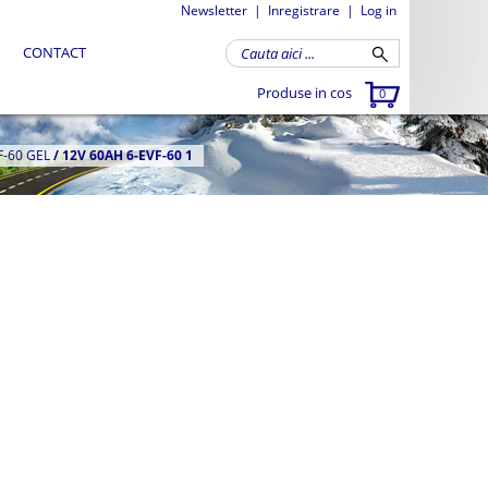
Newsletter
|
Inregistrare
|
Log in
CONTACT
Produse in cos
0
F-60 GEL
/
12V 60AH 6-EVF-60 1