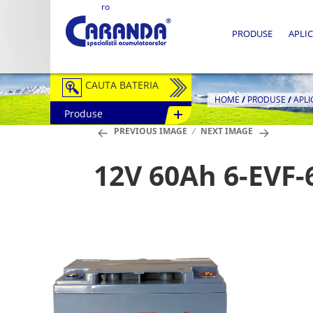
ro
PRODUSE
APLIC
CAUTA BATERIA
HOME
/
PRODUSE
/
APLI
Produse
Auto / Moto
PREVIOUS IMAGE
NEXT IMAGE
Tractiune
12V 60Ah 6-EVF-
Semitractiune
Stationare
Redresoare
Accesorii Baterii
Fotovoltaice