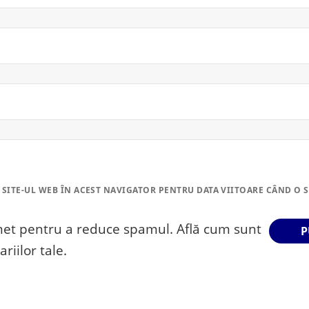
 SITE-UL WEB ÎN ACEST NAVIGATOR PENTRU DATA VIITOARE CÂND O 
smet pentru a reduce spamul.
Află cum sunt
riilor tale
.