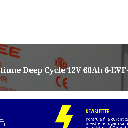
ctiune Deep Cycle 12V 60Ah 6-EVF
NEWSLETTER
Pentru a fi la curent 
80,
noastre te rugam sa te
r 1
newsletter-ul Caranda