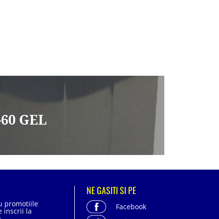
-60 GEL
NE GASITI SI PE
cu promotiile
Facebook
 inscrii la
.