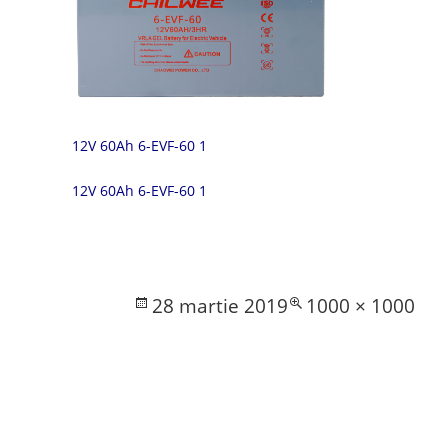
12V 60Ah 6-EVF-60 1
12V 60Ah 6-EVF-60 1
Posted
Full
28 martie 2019
1000 × 1000
on
size