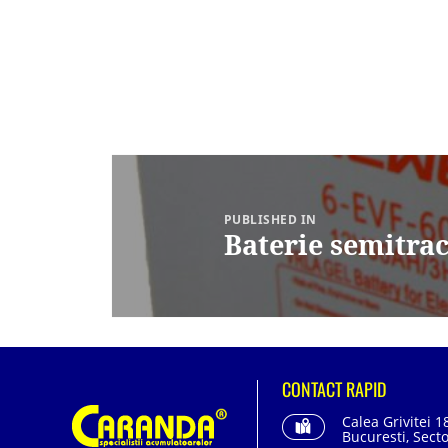
Navigare
în
articole
PUBLISHED IN
Baterie semitra
CONTACT RAPID
Calea Grivitei 1
Bucuresti, Secto