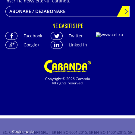
inscrii la newsletter-ul Caranda.
ABONARE / DEZABONARE
NE GASITI SI PE
Facebook
Twitter
Google+
Linked in
Copyright © 2026 Caranda
All rights reserved.
Cookie-urile
SC. CARANDA BATERII SRL. | SR EN ISO 9001:2015, SR EN ISO 14001:2015, SR