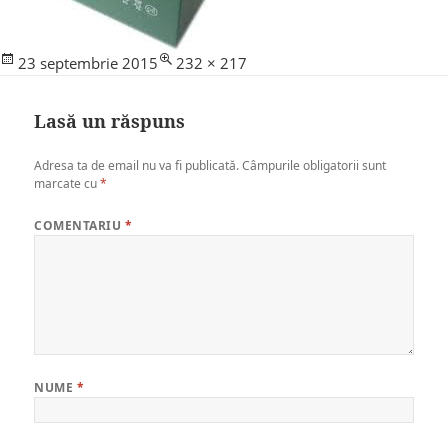
Posted
Full
23 septembrie 2015
232 × 217
on
size
Lasă un răspuns
Adresa ta de email nu va fi publicată.
Câmpurile obligatorii sunt
marcate cu
*
COMENTARIU
*
NUME
*