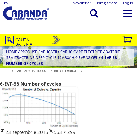
ro
Newsletter
|
Inregistrare
|
Log in
CAUTA
0
BATERIA
HOME
/
PRODUSE
/
APLICATII
/
CARUCIOARE ELECTRICE
/
BATERIE
SEMITRACTIUNE DEEP CYCLE 12V 38AH 6-EVF-38 GEL
/
6-EVF-38
NUMBER OF CYCLES
PREVIOUS IMAGE
NEXT IMAGE
6-EVF-38 Number of cycles
Posted
Full
23 septembrie 2015
563 × 299