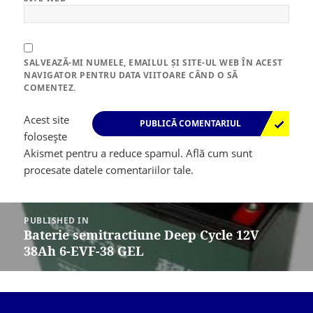
SALVEAZĂ-MI NUMELE, EMAILUL ȘI SITE-UL WEB ÎN ACEST
NAVIGATOR PENTRU DATA VIITOARE CÂND O SĂ
COMENTEZ.
Acest site
folosește
Akismet pentru a reduce spamul.
Află cum sunt
procesate datele comentariilor tale
.
Navigare
în
PUBLISHED IN
articole
Baterie semitractiune Deep Cycle 12V
38Ah 6-EVF-38 GEL