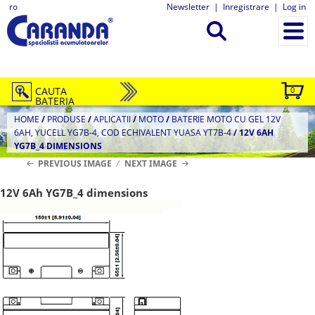
ro
Newsletter
|
Inregistrare
|
Log in
CAUTA
0
BATERIA
HOME
/
PRODUSE
/
APLICATII
/
MOTO
/
BATERIE MOTO CU GEL 12V
6AH, YUCELL YG7B-4, COD ECHIVALENT YUASA YT7B-4
/
12V 6AH
YG7B_4 DIMENSIONS
PREVIOUS IMAGE
NEXT IMAGE
12V 6Ah YG7B_4 dimensions