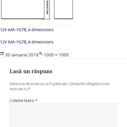
12V 6Ah YG7B_4 dimensions
12V 6Ah YG7B_4 dimensions
Posted
Full
30 ianuarie 2018
1000 × 1000
on
size
Lasă un răspuns
Adresa ta de email nu va fi publicată.
Câmpurile obligatorii sunt
marcate cu
*
COMENTARIU
*