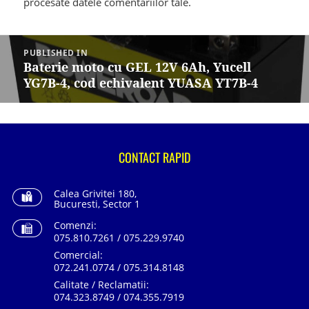
procesate datele comentariilor tale
.
Navigare
în
PUBLISHED IN
articole
Baterie moto cu GEL 12V 6Ah, Yucell
YG7B-4, cod echivalent YUASA YT7B-4
CONTACT RAPID
Calea Grivitei 180,
Bucuresti, Sector 1
Comenzi:
075.810.7261 / 075.229.9740
Comercial:
072.241.0774 / 075.314.8148
Calitate / Reclamatii:
074.323.8749 / 074.355.7919