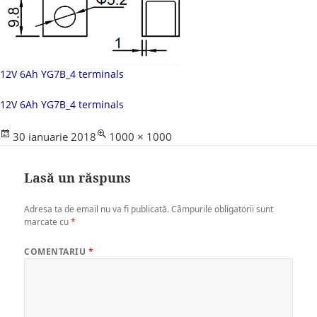
12V 6Ah YG7B_4 terminals
12V 6Ah YG7B_4 terminals
Posted
Full
30 ianuarie 2018
1000 × 1000
on
size
Lasă un răspuns
Adresa ta de email nu va fi publicată.
Câmpurile obligatorii sunt
marcate cu
*
COMENTARIU
*