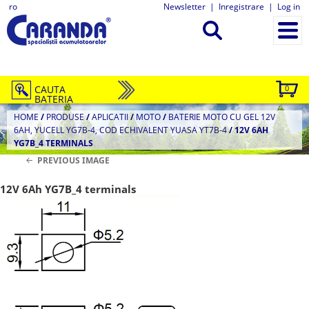
ro
Newsletter
|
Inregistrare
|
Log in
CAUTA
0
BATERIA
HOME
/
PRODUSE
/
APLICATII
/
MOTO
/
BATERIE MOTO CU GEL 12V
6AH, YUCELL YG7B-4, COD ECHIVALENT YUASA YT7B-4
/
12V 6AH
YG7B_4 TERMINALS
PREVIOUS IMAGE
12V 6Ah YG7B_4 terminals