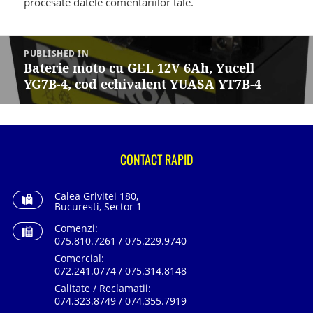
procesate datele comentariilor tale
.
Navigare
în
PUBLISHED IN
articole
Baterie moto cu GEL 12V 6Ah, Yucell
YG7B-4, cod echivalent YUASA YT7B-4
CONTACT RAPID
Calea Grivitei 180,
Bucuresti, Sector 1
Comenzi:
075.810.7261 / 075.229.9740
Comercial:
072.241.0774 / 075.314.8148
Calitate / Reclamatii:
074.323.8749 / 074.355.7919