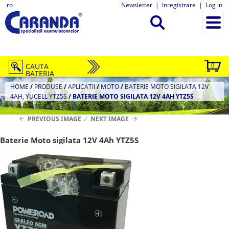
ro
Newsletter
|
Inregistrare
|
Log in
CAUTA
0
BATERIA
HOME
/
PRODUSE
/
APLICATII
/
MOTO
/
BATERIE MOTO SIGILATA 12V
4AH, YUCELL YTZ5S
/
BATERIE MOTO SIGILATA 12V 4AH YTZ5S
PREVIOUS IMAGE
NEXT IMAGE
Baterie Moto sigilata 12V 4Ah YTZ5S