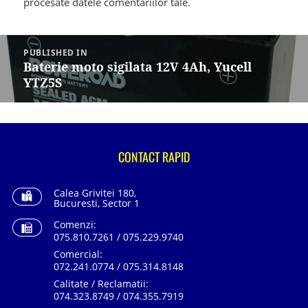
procesate datele comentariilor tale
.
Navigare
în
PUBLISHED IN
articole
Baterie moto sigilata 12V 4Ah, Yucell
YTZ5S
CONTACT RAPID
Calea Grivitei 180,
Bucuresti, Sector 1
Comenzi:
075.810.7261 / 075.229.9740
Comercial:
072.241.0774 / 075.314.8148
Calitate / Reclamatii:
074.323.8749 / 074.355.7919