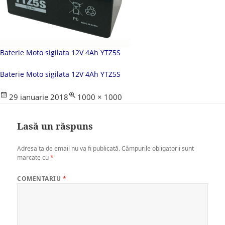
Baterie Moto sigilata 12V 4Ah YTZ5S
Baterie Moto sigilata 12V 4Ah YTZ5S
Posted
Full
29 ianuarie 2018
1000 × 1000
on
size
Lasă un răspuns
Adresa ta de email nu va fi publicată.
Câmpurile obligatorii sunt
marcate cu
*
COMENTARIU
*