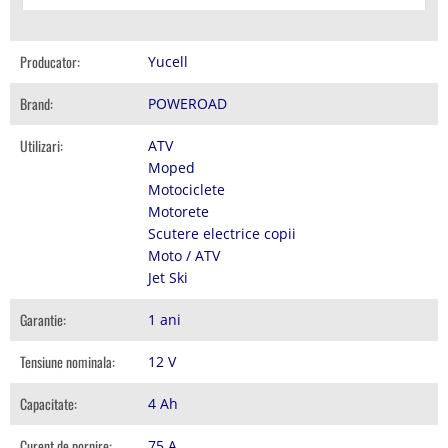
Producator:
Yucell
Brand:
POWEROAD
Utilizari:
ATV
Moped
Motociclete
Motorete
Scutere electrice copii
Moto / ATV
Jet Ski
Garantie:
1 ani
Tensiune nominala:
12 V
Capacitate:
4 Ah
Curent de pornire:
75 A