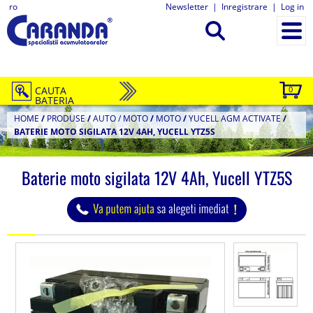
ro
Newsletter
|
Inregistrare
|
Log in
CAUTA
0
BATERIA
HOME
/
PRODUSE
/
AUTO / MOTO
/
MOTO
/
YUCELL AGM ACTIVATE
/
BATERIE MOTO SIGILATA 12V 4AH, YUCELL YTZ5S
Baterie moto sigilata 12V 4Ah, Yucell YTZ5S