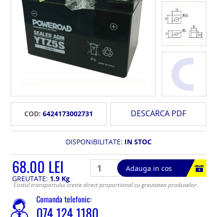
DESCARCA PDF
COD:
6424173002731
DISPONIBILITATE:
IN STOC
68.00 LEI
Adauga in cos
GREUTATE:
1.9 Kg
Costul transportului creste direct proportional cu greutatea produselor.
Comanda telefonic:
074 124 1180