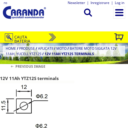
ro
Newsletter
|
Inregistrare
|
Log in
CAUTA
0
BATERIA
HOME
/
PRODUSE
/
APLICATII
/
MOTO
/
BATERIE MOTO SIGILATA 12V
11AH, YUCELL YTZ12S
/
12V 11AH YTZ12S TERMINALS
PREVIOUS IMAGE
12V 11Ah YTZ12S terminals