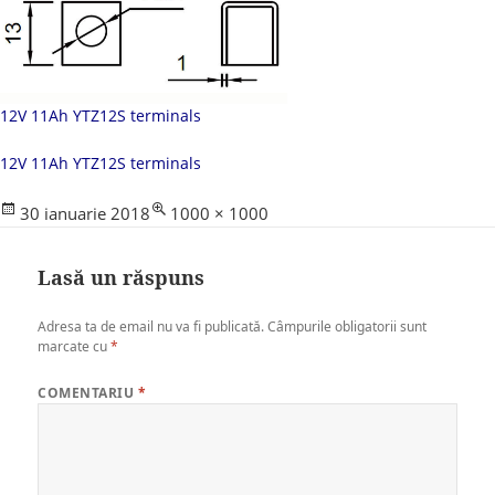
12V 11Ah YTZ12S terminals
12V 11Ah YTZ12S terminals
Posted
Full
30 ianuarie 2018
1000 × 1000
on
size
Lasă un răspuns
Adresa ta de email nu va fi publicată.
Câmpurile obligatorii sunt
marcate cu
*
COMENTARIU
*