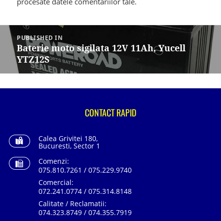
procesate datele comentariilor tale
.
Navigare
în
PUBLISHED IN
articole
Baterie moto sigilata 12V 11Ah, Yucell
YTZ12S
CONTACT RAPID
Calea Grivitei 180,
Bucuresti, Sector 1
Comenzi:
075.810.7261 / 075.229.9740
Comercial:
072.241.0774 / 075.314.8148
Calitate / Reclamatii:
074.323.8749 / 074.355.7919