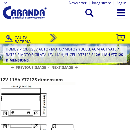
ro
Newsletter
|
Inregistrare
|
Log in
CAUTA
0
BATERIA
HOME
/
PRODUSE
/
AUTO / MOTO
/
MOTO
/
YUCELL AGM ACTIVATE
/
BATERIE MOTO SIGILATA 12V 11AH, YUCELL YTZ12S
/
12V 11AH YTZ12S
DIMENSIONS
PREVIOUS IMAGE
NEXT IMAGE
12V 11Ah YTZ12S dimensions