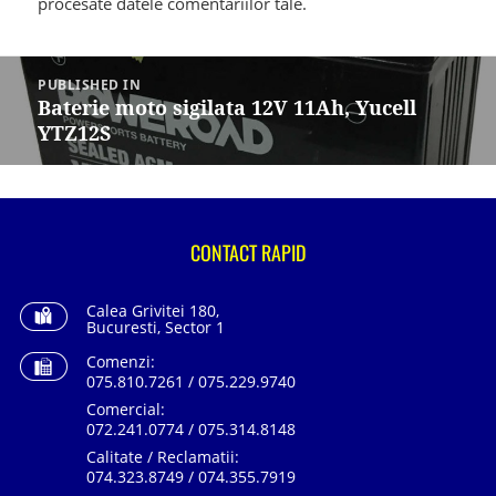
procesate datele comentariilor tale
.
Navigare
în
PUBLISHED IN
articole
Baterie moto sigilata 12V 11Ah, Yucell
YTZ12S
CONTACT RAPID
Calea Grivitei 180,
Bucuresti, Sector 1
Comenzi:
075.810.7261 / 075.229.9740
Comercial:
072.241.0774 / 075.314.8148
Calitate / Reclamatii:
074.323.8749 / 074.355.7919