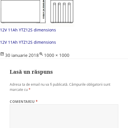
12V 11Ah YTZ12S dimensions
12V 11Ah YTZ12S dimensions
Posted
Full
30 ianuarie 2018
1000 × 1000
on
size
Lasă un răspuns
Adresa ta de email nu va fi publicată.
Câmpurile obligatorii sunt
marcate cu
*
COMENTARIU
*