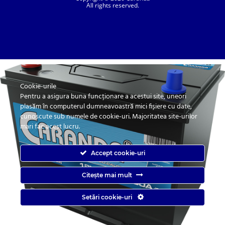
All rights reserved.
Cookie-urile
SC. CARANDA BATERII SRL. | SR EN ISO 9001:2015, SR EN ISO 14001:2015, SR
ISO 45001:2018 |
Pentru a asigura buna funcționare a acestui site, uneori
ANPC
| Prelucrarea datelor cu caracter personal
| Politica de confidentialitate
plasăm în computerul dumneavoastră mici fișiere cu date,
cunoscute sub numele de cookie-uri. Majoritatea site-urilor
mari fac acest lucru.
Accept cookie-uri
Citește mai mult
Caranda.ro este un magazin online cu baterii pentru automobile, camioane,
Setări cookie-uri
autobuze, vagoane, motociclete, tractiune, stationare si aplicatii industriale.
Web Design by
End Soft Design