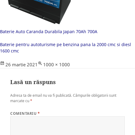
Baterie Auto Caranda Durabila Japan 70Ah 700A
Baterie pentru autoturisme pe benzina pana la 2000 cmc si diesl
1600 cmc
Posted
Full
26 martie 2021
1000 × 1000
on
size
Lasă un răspuns
Adresa ta de email nu va fi publicată.
Câmpurile obligatorii sunt
marcate cu
*
COMENTARIU
*