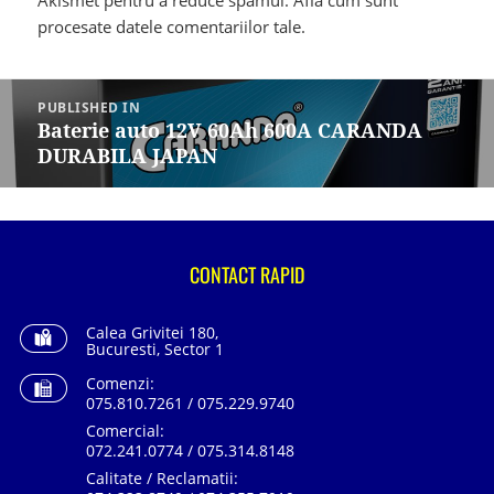
Akismet pentru a reduce spamul.
Află cum sunt
procesate datele comentariilor tale
.
Navigare
în
PUBLISHED IN
articole
Baterie auto 12V 60Ah 600A CARANDA
DURABILA JAPAN
CONTACT RAPID
Calea Grivitei 180,
Bucuresti, Sector 1
Comenzi:
075.810.7261 / 075.229.9740
Comercial:
072.241.0774 / 075.314.8148
Calitate / Reclamatii: