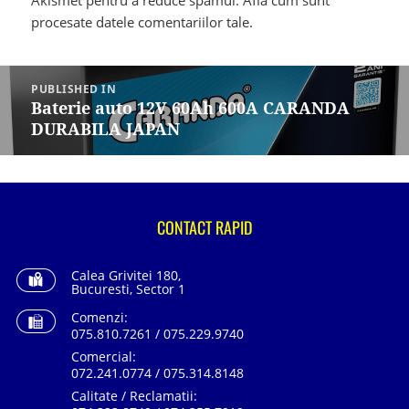
Akismet pentru a reduce spamul.
Află cum sunt
procesate datele comentariilor tale
.
Navigare
în
PUBLISHED IN
articole
Baterie auto 12V 60Ah 600A CARANDA
DURABILA JAPAN
CONTACT RAPID
Calea Grivitei 180,
Bucuresti, Sector 1
Comenzi:
075.810.7261 / 075.229.9740
Comercial:
072.241.0774 / 075.314.8148
Calitate / Reclamatii: