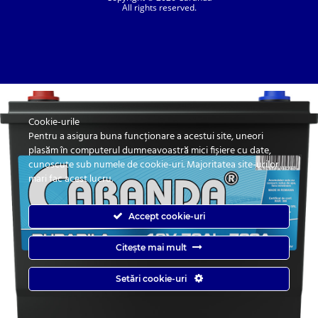
All rights reserved.
Cookie-urile
SC. CARANDA BATERII SRL. | SR EN ISO 9001:2015, SR EN ISO 14001:2015, SR
ISO 45001:2018 |
Pentru a asigura buna funcționare a acestui site, uneori
ANPC
| Prelucrarea datelor cu caracter personal
| Politica de confidentialitate
plasăm în computerul dumneavoastră mici fișiere cu date,
cunoscute sub numele de cookie-uri. Majoritatea site-urilor
mari fac acest lucru.
Accept cookie-uri
Citește mai mult
Caranda.ro este un magazin online cu baterii pentru automobile, camioane,
Setări cookie-uri
autobuze, vagoane, motociclete, tractiune, stationare si aplicatii industriale.
Web Design by
End Soft Design