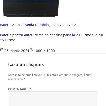
Baterie Auto Caranda Durabila Japan 70Ah 700A
Baterie pentru autoturisme pe benzina pana la 2000 cmc si diesl
1600 cmc
Posted
Full
26 martie 2021
1000 × 1000
on
size
Lasă un răspuns
Adresa ta de email nu va fi publicată.
Câmpurile obligatorii sunt
marcate cu
*
COMENTARIU
*