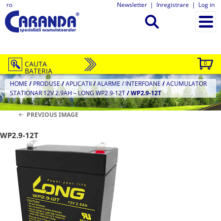
ro
Newsletter
|
Inregistrare
|
Log in
CAUTA
0
BATERIA
HOME
/
PRODUSE
/
APLICATII
/
ALARME / INTERFOANE
/
ACUMULATOR
STATIONAR 12V 2.9AH – LONG WP2.9-12T
/
WP2.9-12T
PREVIOUS IMAGE
WP2.9-12T