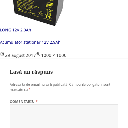
LONG 12V 2.9Ah
Acumulator stationar 12V 2.9Ah
Posted
Full
29 august 2017
1000 × 1000
on
size
Lasă un răspuns
Adresa ta de email nu va fi publicată.
Câmpurile obligatorii sunt
marcate cu
*
COMENTARIU
*