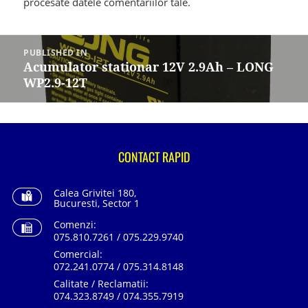
procesate datele comentariilor tale
.
Navigare
în
PUBLISHED IN
articole
Acumulator stationar 12V 2.9Ah – LONG
WP2.9-12T
CONTACT RAPID
Calea Grivitei 180,
Bucuresti, Sector 1
Comenzi:
075.810.7261 / 075.229.9740
Comercial:
072.241.0774 / 075.314.8148
Calitate / Reclamatii:
074.323.8749 / 074.355.7919