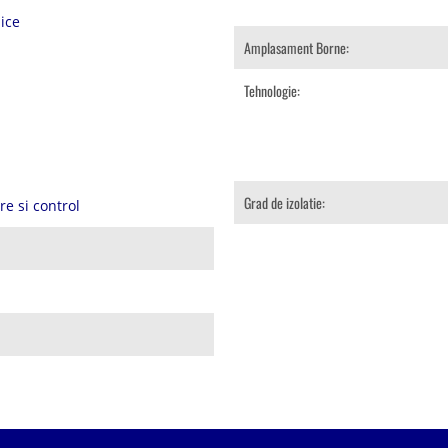
ice
Amplasament Borne:
Tehnologie:
Grad de izolatie:
e si control
m