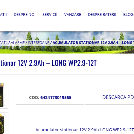
ATII
DESPRE NOI
SERVICII
VANZARE
DESPRE BATERII
BLOG
CATII
/
ALARME / INTERFOANE
/
ACUMULATOR STATIONAR 12V 2.9AH – LONG 
ationar 12V 2.9Ah – LONG WP2.9-12T
DESCARCA PD
COD:
6424173019555
Acumulator stationar 12V 2.9Ah LONG WP2.9-12T