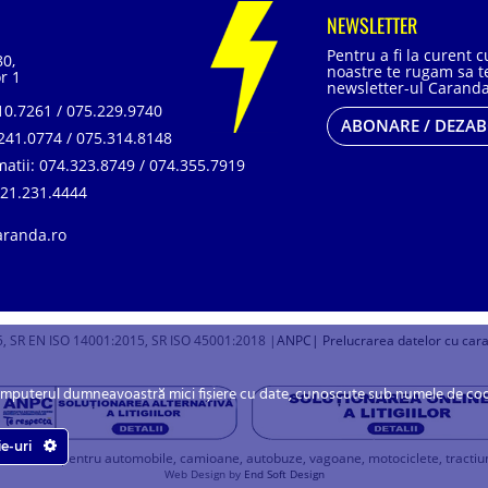
NEWSLETTER
Pentru a fi la curent 
80,
noastre te rugam sa te
r 1
newsletter-ul Caranda
0.7261 / 075.229.9740
ABONARE / DEZA
241.0774 / 075.314.8148
matii:
074.323.8749 / 074.355.7919
21.231.4444
aranda.ro
, SR EN ISO 14001:2015, SR ISO 45001:2018 |
ANPC
| Prelucrarea datelor cu car
omputerul dumneavoastră mici fișiere cu date, cunoscute sub numele de cookie
ie-uri
u baterii pentru automobile, camioane, autobuze, vagoane, motociclete, tractiune, 
Web Design by
End Soft Design