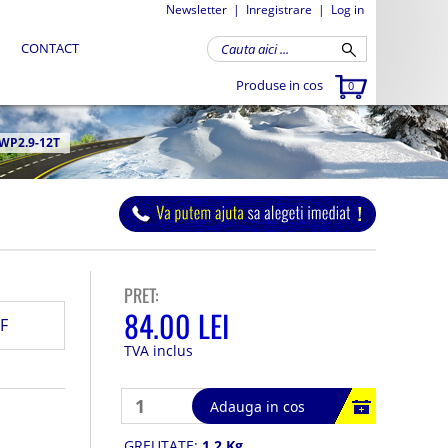
Newsletter
|
Inregistrare
|
Log in
CONTACT
Produse in cos
0
WP2.9-12T
PRET:
84.00 LEI
F
TVA inclus
Adauga in cos
GREUTATE:
1.2 Kg