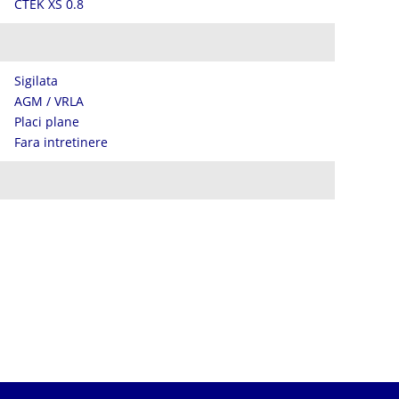
CTEK XS 0.8
Sigilata
AGM / VRLA
Placi plane
Fara intretinere