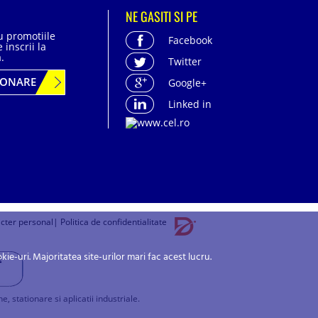
NE GASITI SI PE
cu promotiile
Facebook
 inscrii la
.
Twitter
BONARE
Google+
Linked in
acter personal
| Politica de confidentialitate
-uri. Majoritatea site-urilor mari fac acest lucru.
stationare si aplicatii industriale.