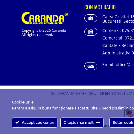
CONTACT RAPID
Calea Grivitei 1
Bucuresti, Secto
Comenzi:
075.81
Copyright © 2026 Caranda
All rights reserved.
Comercial:
072.
Calitate / Recla
Administrativ:
0
Email:
office@c
SC. CARANDA BATERII SRL. | SR EN ISO 9001:2015
Cookie-urile
Pentru a asigura buna funcționare a acestui site, uneori plasăm în c
Accept cookie-uri
Citește mai mult
Setări cook
Caranda.ro este un magazin online c