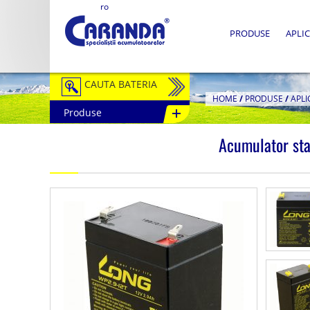
ro
PRODUSE
APLIC
CAUTA BATERIA
HOME
/
PRODUSE
/
APLI
Produse
Auto / Moto
Acumulator st
Tractiune
Semitractiune
Stationare
Redresoare
Accesorii Baterii
Fotovoltaice