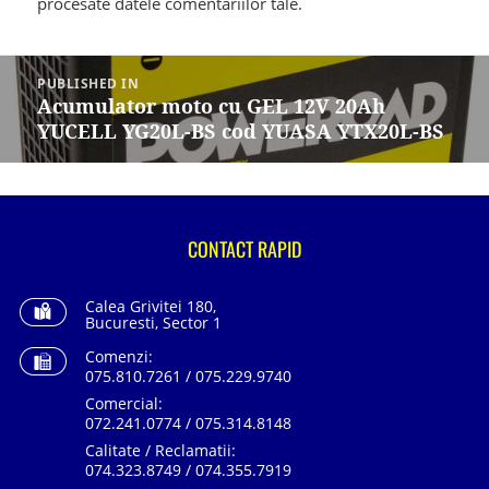
procesate datele comentariilor tale
.
Navigare
în
PUBLISHED IN
articole
Acumulator moto cu GEL 12V 20Ah
YUCELL YG20L-BS cod YUASA YTX20L-BS
CONTACT RAPID
Calea Grivitei 180,
Bucuresti, Sector 1
Comenzi:
075.810.7261 / 075.229.9740
Comercial:
072.241.0774 / 075.314.8148
Calitate / Reclamatii:
074.323.8749 / 074.355.7919