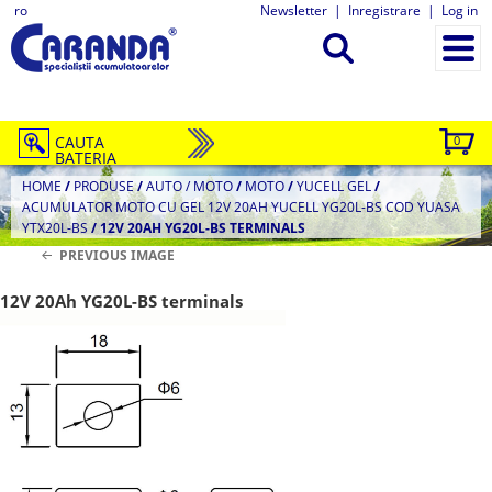
ro
Newsletter
|
Inregistrare
|
Log in
CAUTA
0
BATERIA
HOME
/
PRODUSE
/
AUTO / MOTO
/
MOTO
/
YUCELL GEL
/
ACUMULATOR MOTO CU GEL 12V 20AH YUCELL YG20L-BS COD YUASA
YTX20L-BS
/
12V 20AH YG20L-BS TERMINALS
PREVIOUS IMAGE
12V 20Ah YG20L-BS terminals