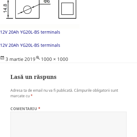
12V 20Ah YG20L-BS terminals
12V 20Ah YG20L-BS terminals
Posted
Full
3 martie 2019
1000 × 1000
on
size
Lasă un răspuns
Adresa ta de email nu va fi publicată.
Câmpurile obligatorii sunt
marcate cu
*
COMENTARIU
*