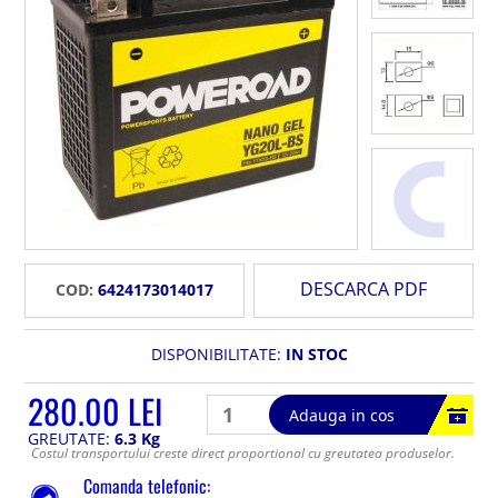
DESCARCA PDF
COD:
6424173014017
DISPONIBILITATE:
IN STOC
280.00 LEI
Adauga in cos
GREUTATE:
6.3 Kg
Costul transportului creste direct proportional cu greutatea produselor.
Comanda telefonic: