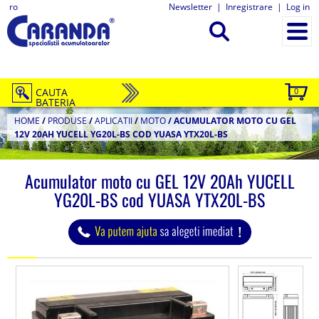
ro
Newsletter
|
Inregistrare
|
Log in
CAUTA
0
BATERIA
HOME
/
PRODUSE
/
APLICATII
/
MOTO
/
ACUMULATOR MOTO CU GEL
12V 20AH YUCELL YG20L-BS COD YUASA YTX20L-BS
Acumulator moto cu GEL 12V 20Ah YUCELL
YG20L-BS cod YUASA YTX20L-BS