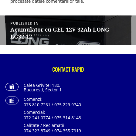
procesate datele comentariilor tale
.
Navigare
în
PUBLISHED IN
articole
Acumulator cu GEL 12V 32Ah LONG
LG32-12
CONTACT RAPID
Calea Grivitei 180,
Bucuresti, Sector 1
Comenzi:
075.810.7261 / 075.229.9740
Comercial:
072.241.0774 / 075.314.8148
Calitate / Reclamatii:
074.323.8749 / 074.355.7919