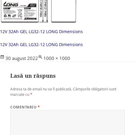
12V 32Ah GEL LG32-12 LONG Dimensions
12V 32Ah GEL LG32-12 LONG Dimensions
Posted
Full
30 august 2022
1000 × 1000
on
size
Lasă un răspuns
Adresa ta de email nu va fi publicată.
Câmpurile obligatorii sunt
marcate cu
*
COMENTARIU
*