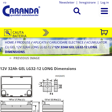
ro
Newsletter
|
Inregistrare
|
Log in
CAUTA
0
BATERIA
HOME
/
PRODUSE
/
APLICATII
/
CARUCIOARE ELECTRICE
/
ACUMULATOR
CU GEL 12V 32AH LONG LG32-12
/
12V 32AH GEL LG32-12 LONG
DIMENSIONS
PREVIOUS IMAGE
12V 32Ah GEL LG32-12 LONG Dimensions