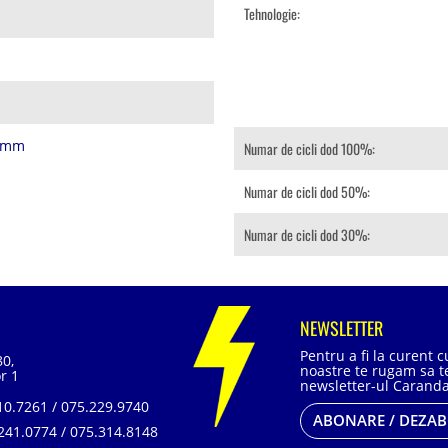
Tehnologie:
0 mm
Numar de cicli dod 100%:
Numar de cicli dod 50%:
Numar de cicli dod 30%:
NEWSLETTER
Pentru a fi la curent 
80,
noastre te rugam sa te
r 1
newsletter-ul Caranda
0.7261 / 075.229.9740
ABONARE / DEZA
241.0774 / 075.314.8148