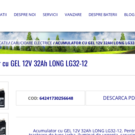
ATII
DESPRE NOI
SERVICII
VANZARE
DESPRE BATERII
BLOG
CATII
/
CARUCIOARE ELECTRICE
/
ACUMULATOR CU GEL 12V 32AH LONG LG32
r cu GEL 12V 32Ah LONG LG32-12
DESCARCA PD
COD:
64241730256648
Acumulator cu GEL 12V 32Ah LONG LG32-12. Pent
tractoare de tuns iarba, iluminat de urgenta, caruci