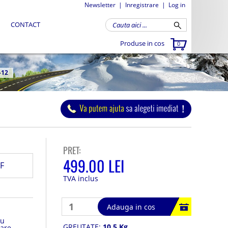
Newsletter
|
Inregistrare
|
Log in
CONTACT
Produse in cos
0
-12
PRET:
499.00 LEI
F
TVA inclus
Adauga in cos
ru
GREUTATE:
10.5 Kg
oare