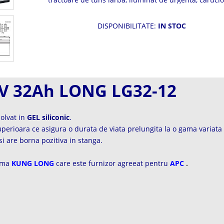
electrice, UPS
DISPONIBILITATE:
IN STOC
2V 32Ah LONG LG32-12
zolvat in
GEL siliconic
.
superioara ce asigura o durata de viata prelungita la o gama variat
i are borna pozitiva in stanga.
irma
KUNG LONG
care este furnizor agreeat pentru
APC
.