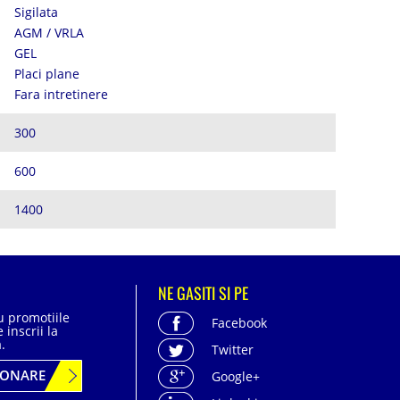
Sigilata
AGM / VRLA
GEL
Placi plane
Fara intretinere
300
600
1400
NE GASITI SI PE
cu promotiile
Facebook
 inscrii la
.
Twitter
BONARE
Google+