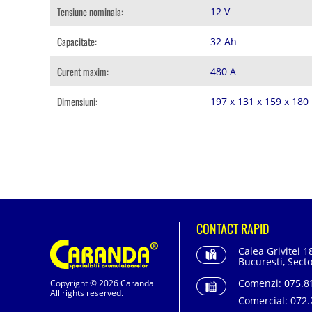
Tensiune nominala:
12 V
Capacitate:
32 Ah
Curent maxim:
480 A
Dimensiuni:
197 x 131 x 159 x 18
CONTACT RAPID
Calea Grivitei 1
Bucuresti, Secto
Comenzi:
075.81
Copyright © 2026 Caranda
All rights reserved.
Comercial:
072.