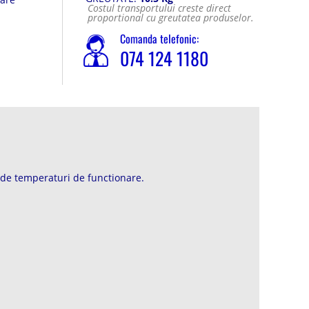
Costul transportului creste direct
proportional cu greutatea produselor.
Comanda telefonic:
074 124 1180
a de temperaturi de functionare.