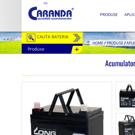
ro
PRODUSE
APLIC
CAUTA BATERIA
HOME
/
PRODUSE
/
APLI
Produse
Auto / Moto
Acumulato
Tractiune
Semitractiune
Stationare
Redresoare
Accesorii Baterii
Fotovoltaice