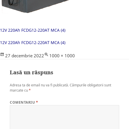
12V 220Ah FCDG12-220AT MCA (4)
12V 220Ah FCDG12-220AT MCA (4)
Posted
Full
27 decembrie 2022
1000 × 1000
on
size
Lasă un răspuns
Adresa ta de email nu va fi publicată.
Câmpurile obligatorii sunt
marcate cu
*
COMENTARIU
*