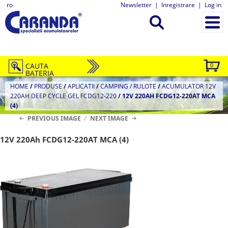
ro
Newsletter
|
Inregistrare
|
Log in
CAUTA
0
BATERIA
HOME
/
PRODUSE
/
APLICATII
/
CAMPING / RULOTE
/
ACUMULATOR 12V
220AH DEEP CYCLE GEL FCDG12-220
/
12V 220AH FCDG12-220AT MCA
(4)
PREVIOUS IMAGE
NEXT IMAGE
12V 220Ah FCDG12-220AT MCA (4)