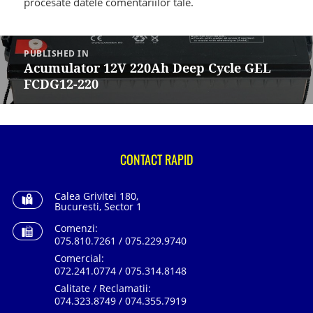
procesate datele comentariilor tale
.
Navigare
în
PUBLISHED IN
articole
Acumulator 12V 220Ah Deep Cycle GEL
FCDG12-220
CONTACT RAPID
Calea Grivitei 180,
Bucuresti, Sector 1
Comenzi:
075.810.7261 / 075.229.9740
Comercial:
072.241.0774 / 075.314.8148
Calitate / Reclamatii:
074.323.8749 / 074.355.7919