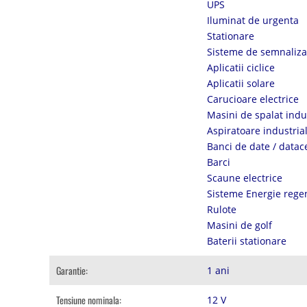
UPS
Iluminat de urgenta
Stationare
Sisteme de semnalizar
Aplicatii ciclice
Aplicatii solare
Carucioare electrice
Masini de spalat indu
Aspiratoare industria
Banci de date / datac
Barci
Scaune electrice
Sisteme Energie rege
Rulote
Masini de golf
Baterii stationare
Garantie:
1 ani
Tensiune nominala:
12 V