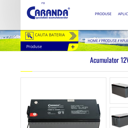
ro
PRODUSE
APLIC
CAUTA BATERIA
HOME
/
PRODUSE
/
APLI
Produse
Auto / Moto
Acumulator 12
Tractiune
Semitractiune
Stationare
Redresoare
Accesorii Baterii
Fotovoltaice