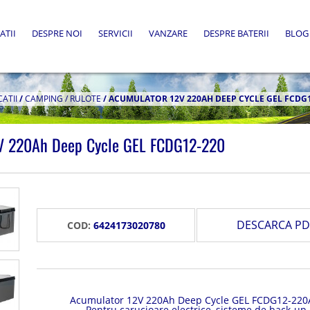
ATII
DESPRE NOI
SERVICII
VANZARE
DESPRE BATERII
BLOG
CATII
/
CAMPING / RULOTE
/
ACUMULATOR 12V 220AH DEEP CYCLE GEL FCDG1
V 220Ah Deep Cycle GEL FCDG12-220
DESCARCA PD
COD:
6424173020780
Acumulator 12V 220Ah Deep Cycle GEL FCDG12-220
Pentru carucioare electrice, sisteme de back-up