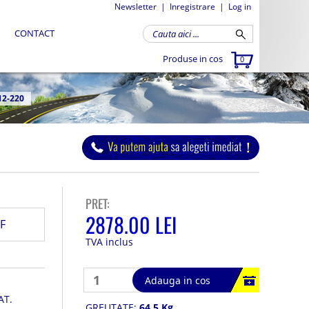
Newsletter
|
Inregistrare
|
Log in
CONTACT
Produse in cos
0
2-220
PRET:
2878.00 LEI
F
TVA inclus
Adauga in cos
AT.
GREUTATE:
64.5 Kg