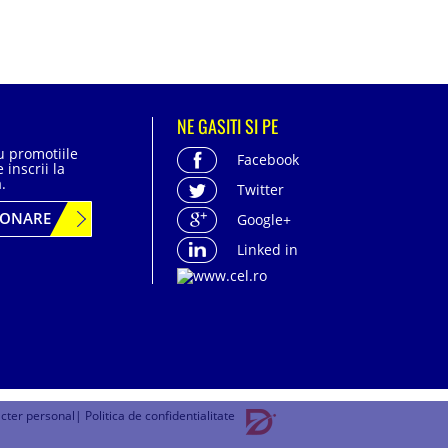
NE GASITI SI PE
cu promotiile
Facebook
 inscrii la
.
Twitter
BONARE
Google+
Linked in
acter personal
| Politica de confidentialitate