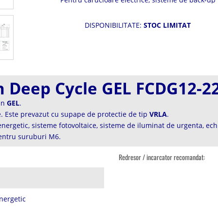
energetic, UPS si aplicatii ciclice.
DISPONIBILITATE:
STOC LIMITAT
 Deep Cycle GEL FCDG12-2
 in
GEL
.
e. Este prevazut cu supape de protectie de tip
VRLA
.
ergetic, sisteme fotovoltaice, sisteme de iluminat de urgenta, ec
ntru suruburi M6.
Redresor / incarcator recomandat:
nergetic