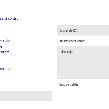
e si control
Capacitate C20:
Amplasament Borne:
striale
le
Tehnologie:
enters[
nerabila
Grad de izolatie: