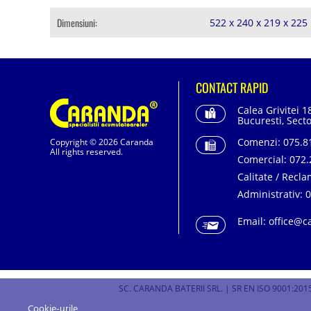
Dimensiuni:
522 x 240 x 219 x 22
CONTACT RAPID
Calea Grivitei 1
Bucuresti, Secto
Comenzi:
075.81
Copyright © 2026 Caranda
All rights reserved.
Comercial:
072.
Calitate / Recla
Administrativ:
0
Email:
office@c
SC. CARANDA BATERII SRL. | SR EN ISO 9001:2015
Cookie-urile